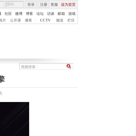
登录
注册
客服
设为首页
城
社区
微博
博客
论坛
访谈
邮箱
游戏
画片
公开课
播客
|
CCTV
频道
栏目
擎
农