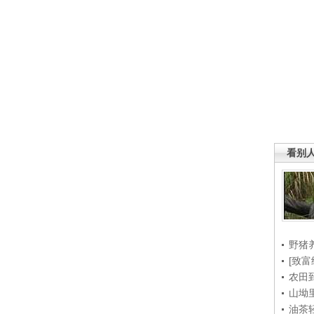
看别
野猪
[致富
农田
山坳
油茶