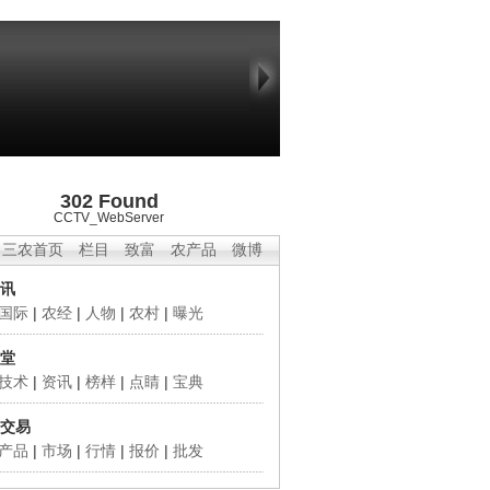
302 Found
CCTV_WebServer
三农首页
栏目
致富
农产品
微博
讯
国际
|
农经
|
人物
|
农村
|
曝光
堂
技术
|
资讯
|
榜样
|
点睛
|
宝典
交易
产品
|
市场
|
行情
|
报价
|
批发