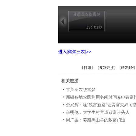
甘蔗圆农致富梦
13分01秒
进入[聚焦三农]>>
【
打印
】 【
复制链接
】【
转发邮件
相关链接
甘蔗圆农致富梦
新疆各地农民利用冬闲时间充电致富
余兴辉：啥“致富新路”让贪官夫妇同
辛明伦：大学生村官成致富带头人
周广鑫：养殖黑山羊的致富门道