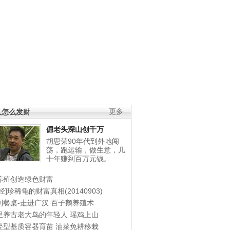
人怎么发财
更多
倔老头深山创千万
胡思荣90年代到外地闯
荡，跑运输，做生意，几
十年赚到百万元钱。
养殖创造绿色财富
经]珍稀龟的财富真相(20140903)
到餐桌-走进广汉
百子鹅养殖术
里养古老大鸟的年轻人
瑶鸡上山
轻型基质容器育苗
油菜免耕移栽