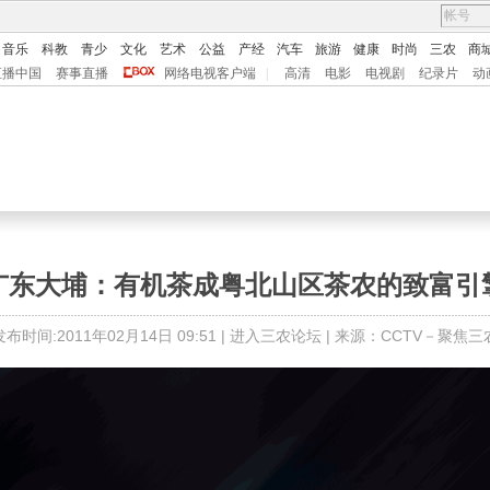
音乐
科教
青少
文化
艺术
公益
产经
汽车
旅游
健康
时尚
三农
商
直播中国
赛事直播
网络电视客户端
|
高清
电影
电视剧
纪录片
动
广东大埔：有机茶成粤北山区茶农的致富引
发布时间:2011年02月14日 09:51 |
进入三农论坛
| 来源：CCTV－聚焦三