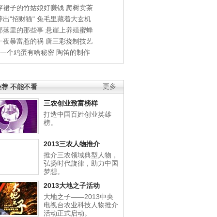
穿裙子的竹姑娘好赚钱
爬树卖茶
出"招财猫"
兔毛里藏着大玄机
部落里的那些事
悬崖上养殖蜜蜂
一夜暴富惹的祸
唐三彩烧制技艺
钱一个鸡蛋有啥秘密
陶笛的制作
荐 不能不看
更多
三农创业致富榜样
打造中国百姓创业英雄
榜。
2013三农人物推介
推介三农领域典型人物，
弘扬时代旋律，助力中国
梦想。
2013大地之子活动
大地之子——2013中央
电视台农业科技人物推介
活动正式启动。