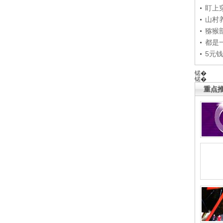
盯上
山村养
猕猴
都是
5元
锘�
锘�
重点推