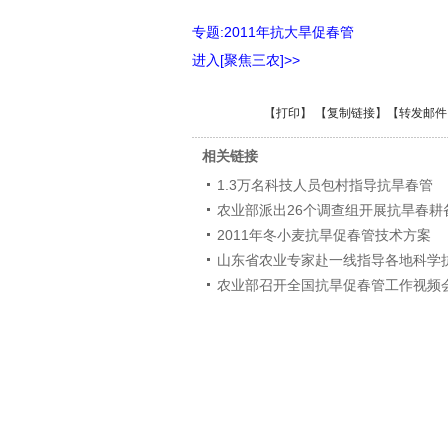
专题:2011年抗大旱促春管
进入[聚焦三农]>>
【
打印
】 【
复制链接
】【
转发邮件
相关链接
1.3万名科技人员包村指导抗旱春管
农业部派出26个调查组开展抗旱春耕
2011年冬小麦抗旱促春管技术方案
山东省农业专家赴一线指导各地科学
农业部召开全国抗旱促春管工作视频