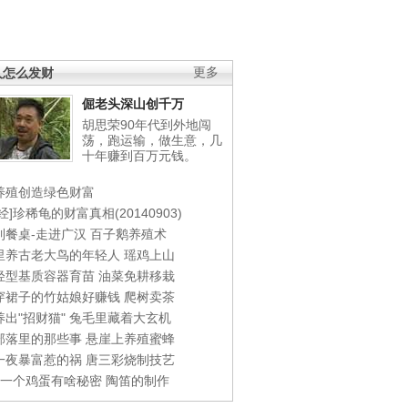
人怎么发财
更多
倔老头深山创千万
胡思荣90年代到外地闯
荡，跑运输，做生意，几
十年赚到百万元钱。
养殖创造绿色财富
经]珍稀龟的财富真相(20140903)
到餐桌-走进广汉
百子鹅养殖术
里养古老大鸟的年轻人
瑶鸡上山
轻型基质容器育苗
油菜免耕移栽
穿裙子的竹姑娘好赚钱
爬树卖茶
出"招财猫"
兔毛里藏着大玄机
部落里的那些事
悬崖上养殖蜜蜂
一夜暴富惹的祸
唐三彩烧制技艺
钱一个鸡蛋有啥秘密
陶笛的制作