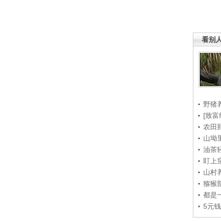
看别
野猪
[致富
农田
山坳
油茶
盯上
山村养
猕猴
都是
5元