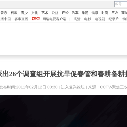
音乐
科教
青少
文化
艺术
公益
产经
汽车
旅游
健康
时尚
三农
商
直播中国
赛事直播
网络电视客户端
|
高清
电影
电视剧
纪录片
动
派出26个调查组开展抗旱促春管和春耕备耕
发布时间:2011年02月12日 09:30 |
进入复兴论坛
| 来源：CCTV-聚焦三