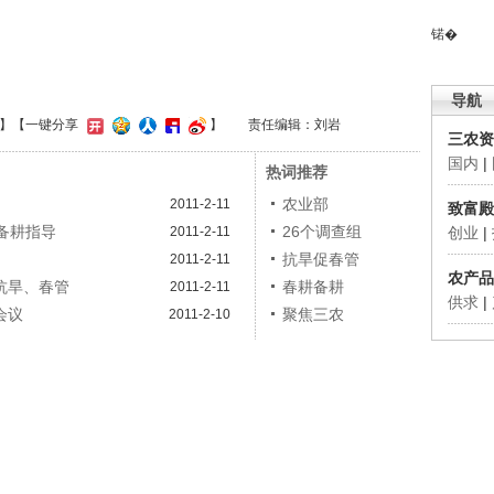
锘�
导航
】
【一键分享
】
责任编辑：刘岩
三农资
国内
|
热词推荐
农业部
2011-2-11
致富殿
备耕指导
26个调查组
2011-2-11
创业
|
抗旱促春管
2011-2-11
农产品
抗旱、春管
春耕备耕
2011-2-11
供求
|
会议
聚焦三农
2011-2-10