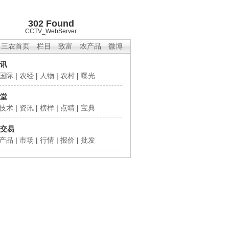
302 Found
CCTV_WebServer
三农首页
栏目
致富
农产品
微博
讯
国际
|
农经
|
人物
|
农村
|
曝光
堂
技术
|
资讯
|
榜样
|
点睛
|
宝典
交易
产品
|
市场
|
行情
|
报价
|
批发