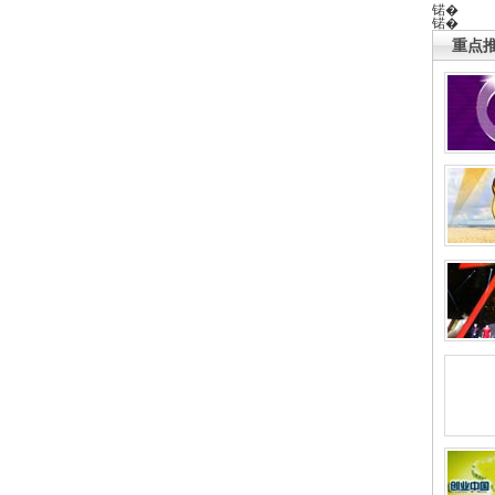
锘�
锘�
重点推