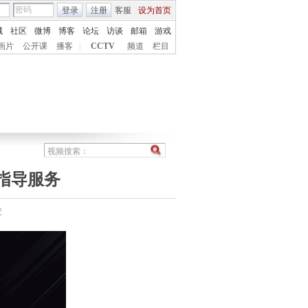
登录
注册
客服
设为首页
城
社区
微博
博客
论坛
访谈
邮箱
游戏
画片
公开课
播客
|
CCTV
频道
栏目
指导服务
农