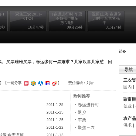
年1
聚焦三农 2011-
[春运进行时]车票
[视频]上海 春运倒
01-24
不好买 “拼车
计时：车票紧张
族”增多
中...
2秒
16分47秒
09分26秒
01分24秒
锘�
。买票难难买票，春运缘何一票难求？几家欢喜几家愁，回
导航
三农资
】
【一键分享
】
责任编辑：刘岩
国内
|
热词推荐
致富殿
春运进行时
2011-1-25
创业
|
返乡
2011-1-25
农产品
车票
2011-1-25
供求
|
多
聚焦三农
2011-1-22
中转返乡需谨慎
2011-1-13