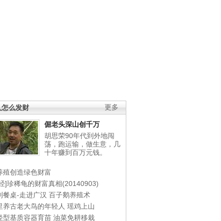
人怎么发财
更多
倔老头深山创千万
胡思荣90年代到外地闯
荡，跑运输，做生意，几
十年赚到百万元钱。
养殖创造绿色财富
经]珍稀龟的财富真相(20140903)
到餐桌-走进广汉
百子鹅养殖术
里养古老大鸟的年轻人
瑶鸡上山
轻型基质容器育苗
油菜免耕移栽