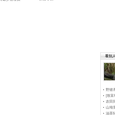
看别
野猪
[致富
农田
山坳
油茶