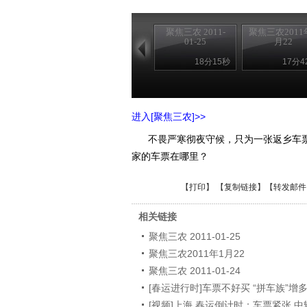
聚焦三农 2011-
聚焦三农2011
01-25
月22
18分15秒
17分4
进入[聚焦三农]>>
不畏严寒彻夜守候，只为一张返乡车票
家的车票在哪里？
【
打印
】 【
复制链接
】【
转发邮件
相关链接
聚焦三农 2011-01-25
聚焦三农2011年1月22
聚焦三农 2011-01-24
[春运进行时]车票不好买 “拼车族”增
[视频]上海 春运倒计时：车票紧张 