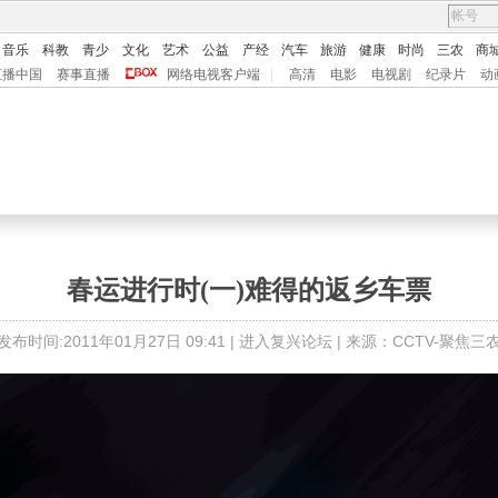
音乐
科教
青少
文化
艺术
公益
产经
汽车
旅游
健康
时尚
三农
商
直播中国
赛事直播
网络电视客户端
|
高清
电影
电视剧
纪录片
动
春运进行时(一)难得的返乡车票
发布时间:2011年01月27日 09:41 |
进入复兴论坛
| 来源：CCTV-聚焦三