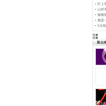
盯上
山村养
猕猴
都是
5元
锘�
锘�
重点推