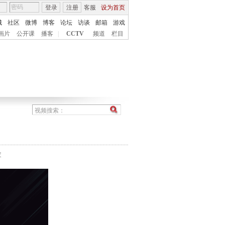
登录
注册
客服
设为首页
城
社区
微博
博客
论坛
访谈
邮箱
游戏
画片
公开课
播客
|
CCTV
频道
栏目
农