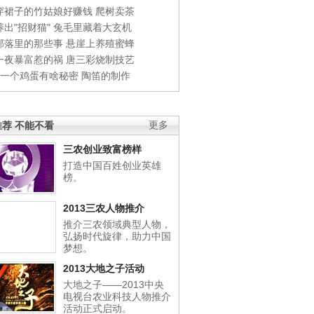
穿裙子的竹姑娘好赚钱
爬树卖茶
出"招财猫"
兔毛里藏着大玄机
部落里的那些事
悬崖上养殖蜜蜂
一夜暴富惹的祸
唐三彩烧制技艺
钱一个鸡蛋有啥秘密
陶笛的制作
荐 不能不看
更多
三农创业致富榜样
打造中国百姓创业英雄
榜。
2013三农人物推介
推介三农领域典型人物，
弘扬时代旋律，助力中国
梦想。
2013大地之子活动
大地之子——2013中央
电视台农业科技人物推介
活动正式启动。