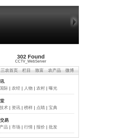
302 Found
CCTV_WebServer
三农首页
栏目
致富
农产品
微博
讯
国际
|
农经
|
人物
|
农村
|
曝光
堂
技术
|
资讯
|
榜样
|
点睛
|
宝典
交易
产品
|
市场
|
行情
|
报价
|
批发