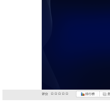
未
评分
排行榜
意