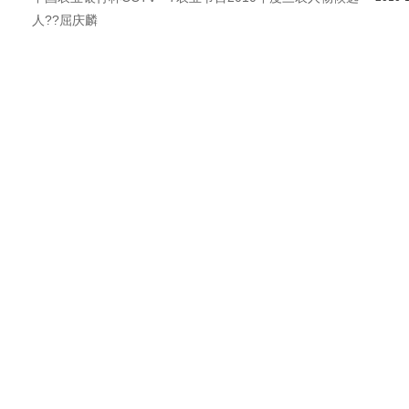
人??屈庆麟