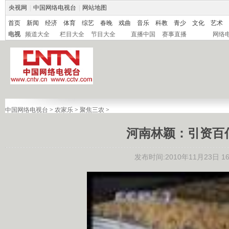
央视网
|
中国网络电视台
|
网站地图
首页
新闻
经济
体育
综艺
春晚
戏曲
音乐
科教
青少
文化
艺术
电视
频道大全
栏目大全
节目大全
直播中国
赛事直播
网络
中国网络电视台
>
农家乐
>
聚焦三农
>
河南林颖：引资百
发布时间:2010年11月23日 16: