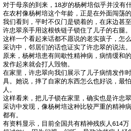
对于母亲的到来，18岁的杨树培似乎并没有
在农村像杨树培这个年龄，正是在外面闯荡
我们看到，平时不仅门是锁着的，在床边甚
许忠翠亲手用这根铁链子锁住了儿子的右腿
这样一个看起来话都不愿说的老实孩子，怎
采访中，邻居们的话也证实了许忠翠的说法
原来，杨树培患有间歇性精神病，病情缓和
发作起来就会打人毁物。
在家里，许忠翠向我们展示了儿子病情发作
具。她说，摔了自家的东西怎么也好说，最
人。
这样看来，把儿子锁在家里，确实也是许忠
采访中发现，像杨树培这种比较严重的精神
都有。
有资料显示，目前全国共有精神残疾人614