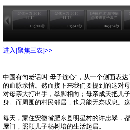
聚焦三农 2010-
聚焦三农 2010-
[法律在线]精神病
11-14
11-13
患者遭妻子离弃
18分00秒
18分47秒
04分54秒
进入[聚焦三农]>>
中国有句老话叫“母子连心”，从一个侧面表
的血脉亲情。然而接下来我们要提到的这对
对母亲大打出手，拳脚相向；母亲成天把儿
身。而周围的村民邻居，也只能无奈叹息。
每天，家住安徽省肥东县明星村的许忠翠，
屋门，照顾儿子杨树培的生活起居。