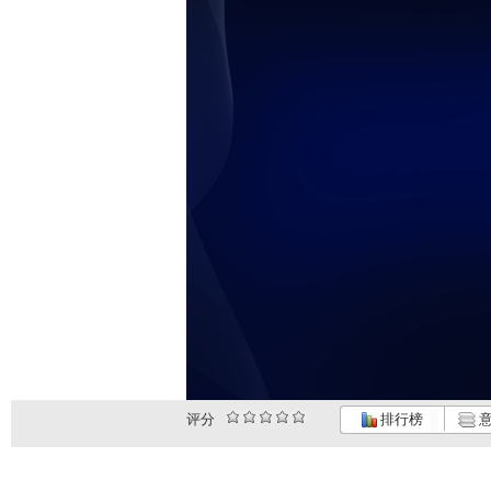
未
评分
排行榜
意