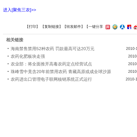
进入[聚焦三农]>>
【
打印
】 【
复制链接
】【
转发邮件
】
【一键分享
相关链接
海南禁售禁用52种农药 罚款最高可达20万元
2010-
农药化肥板块走强
2010
农业部：将全面推开高毒农药定点经营试点
2010
珠峰雪中竟含20年前禁用农药 青藏高原或成全球沙源
2010
农药进出口管理电子联网核销系统正式运行
2010-