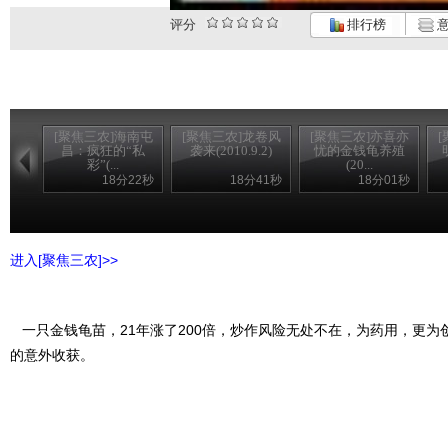
评分
排行榜
意
[聚焦三农]海南屯
[聚焦三农]龙卷风
[聚焦三农]亦喜亦
昌：疯狂的“私
袭来(2010.9.2)
忧的金钱龟养殖
彩”(...
(20...
18分22秒
18分41秒
18分01秒
进入[聚焦三农]>>
一只金钱龟苗，21年涨了200倍，炒作风险无处不在，为药用，更为
的意外收获。