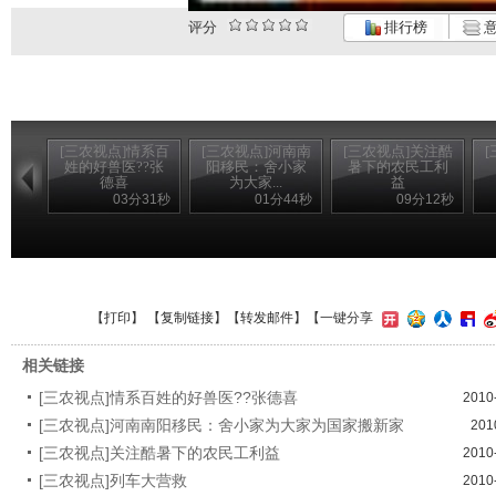
评分
排行榜
意
[三农视点]情系百
[三农视点]河南南
[三农视点]关注酷
姓的好兽医??张
阳移民：舍小家
暑下的农民工利
德喜
为大家...
益
03分31秒
01分44秒
09分12秒
【
打印
】 【
复制链接
】【
转发邮件
】
【一键分享
相关链接
[三农视点]情系百姓的好兽医??张德喜
2010
[三农视点]河南南阳移民：舍小家为大家为国家搬新家
201
[三农视点]关注酷暑下的农民工利益
2010
[三农视点]列车大营救
2010