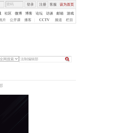
登录
注册
客服
设为首页
城
社区
微博
博客
论坛
访谈
邮箱
游戏
画片
公开课
播客
|
CCTV
频道
栏目
部