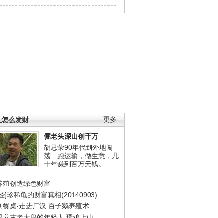
人怎么发财
更多
倔老头深山创千万
胡思荣90年代到外地闯
荡，跑运输，做生意，几
十年赚到百万元钱。
养殖创造绿色财富
经]珍稀龟的财富真相(20140903)
到餐桌-走进广汉
百子鹅养殖术
里养古老大鸟的年轻人
瑶鸡上山