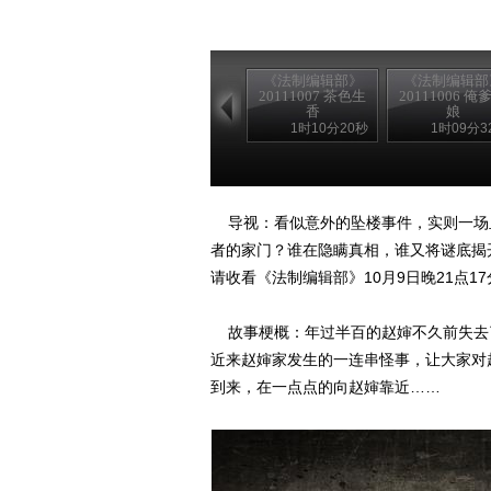
《法制编辑部》
《法制编辑部
20111007 茶色生
20111006 俺
香
娘
1时10分20秒
1时09分3
导视：看似意外的坠楼事件，实则一场
者的家门？谁在隐瞒真相，谁又将谜底揭
请收看《法制编辑部》10月9日晚21点17
故事梗概：年过半百的赵婶不久前失去
近来赵婶家发生的一连串怪事，让大家对
到来，在一点点的向赵婶靠近……