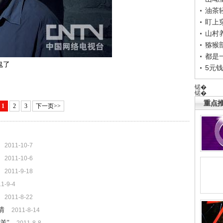
油茶
盯上
山村养
猕猴
都是
鬼了
5元
锘�
锘�
重点推
1
2
3
下一页>>
2011-10-7
2011-10-6
2011-9-18
1-9-4
2011-8-22
情
2011-8-14
羊”