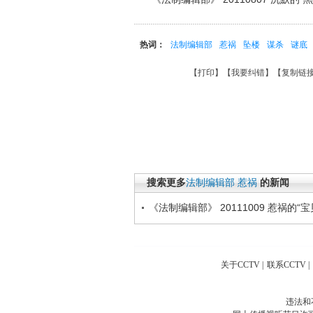
热词：
法制编辑部
惹祸
坠楼
谋杀
谜底
【
打印
】【
我要纠错
】【
复制链
搜索更多
法制编辑部
惹祸
的新闻
《法制编辑部》 20111009 惹祸的“宝
关于CCTV
|
联系CCTV
|
违法和