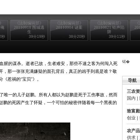
》
《法制编辑部》
《法制编辑部》
《法制编辑部》
《
爹俺
20110918 围城逃
20110904 谜案
20110821 铃声陷
20
生
阱
2秒
39分19秒
38分20秒
39分11秒
锘�
血腥的谋杀。逝者已故，生者难安，那些不速之客为何闯入死
开，那一张张充满嫌疑的面孔背后，真正的凶手到底是谁？敬
分《惹祸的“宝贝”》。
导航
三农资
了唯一的儿子赵鹏。所有人都以为赵鹏是死于工伤事故，然而
国内
|
赵鹏的死因产生了怀疑，一个可怕的秘密伴随着每一个黑夜的
致富殿
创业
|
农产品
供求
|