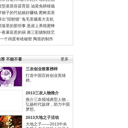
轻型基质容器育苗
油菜免耕移栽
穿裙子的竹姑娘好赚钱
爬树卖茶
出"招财猫"
兔毛里藏着大玄机
部落里的那些事
悬崖上养殖蜜蜂
一夜暴富惹的祸
唐三彩烧制技艺
钱一个鸡蛋有啥秘密
陶笛的制作
荐 不能不看
更多
三农创业致富榜样
打造中国百姓创业英雄
榜。
2013三农人物推介
推介三农领域典型人物，
弘扬时代旋律，助力中国
梦想。
2013大地之子活动
大地之子——2013中央