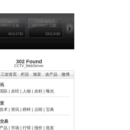
法制编辑部》
《法制编辑部》
110814 泣血...
20110807 沉默...
40分47秒
39分34秒
302 Found
CCTV_WebServer
三农首页
栏目
致富
农产品
微博
讯
国际
|
农经
|
人物
|
农村
|
曝光
堂
技术
|
资讯
|
榜样
|
点睛
|
宝典
交易
产品
|
市场
|
行情
|
报价
|
批发