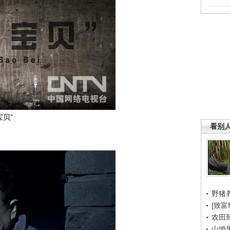
宝贝”
看别
野猪
[致富
农田
山坳