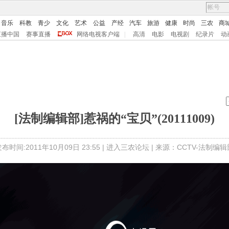
音乐
科教
青少
文化
艺术
公益
产经
汽车
旅游
健康
时尚
三农
商
直播中国
赛事直播
网络电视客户端
|
高清
电影
电视剧
纪录片
动
[法制编辑部]惹祸的“宝贝”(20111009)
布时间:2011年10月09日 23:55 |
进入三农论坛
| 来源：CCTV-法制编辑