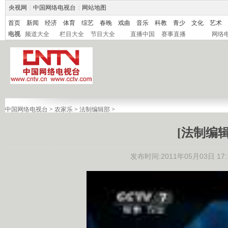
央视网
|
中国网络电视台
|
网站地图
首页
新闻
经济
体育
综艺
春晚
戏曲
音乐
科教
青少
文化
艺术
电视
频道大全
栏目大全
节目大全
直播中国
赛事直播
网络
中国网络电视台
>
农家乐
>
法制编辑部
>
[法制编辑部
发布时间:2011年05月03日 17:1