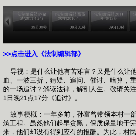
[法制编辑部]养猪
[法制编辑部]蔷薇
法制编辑部 2011
梦(2011.4.24)
求救(2010.4....
年 第13期
39分30秒
39分31秒
39分13秒
>>点击进入《法制编辑部》
导视：是什么让他有苦难言？又是什么让他
血、一波三折，猜疑、追问、催讨、暗算，
的一场追讨？解读法律，解剖人生。敬请关注
1日晚21点17分《追讨》。
故事梗概：一年多前，孙富曾带领本村一部
筑工程。虽然他们起早贪黑，保质保量地干
来，他们却没有得到应有的报酬。为此，村