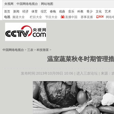
央视网
|
中国网络电视台
|
网站地图
首页
新闻
经济
体育
综艺
春晚
戏曲
音乐
科教
青少
文化
艺术
电视
频道大全
栏目大全
节目大全
直播中国
赛事直播
网络
中国网络电视台
>
三农
>
科技致富
>
温室蔬菜秋冬时期管理
发布时间:2013年10月09日 10:06 |
进入三农论坛
| 来源：