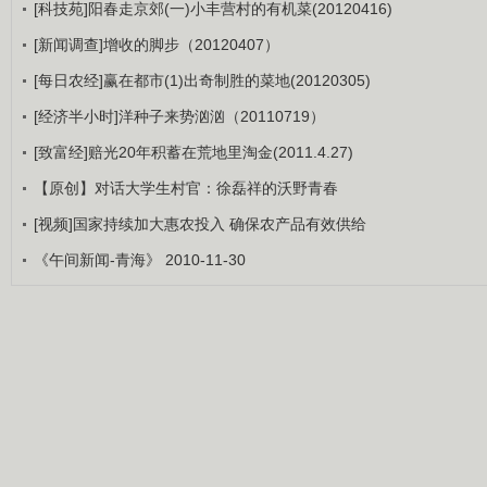
[科技苑]阳春走京郊(一)小丰营村的有机菜(20120416)
[新闻调查]增收的脚步（20120407）
[每日农经]赢在都市(1)出奇制胜的菜地(20120305)
[经济半小时]洋种子来势汹汹（20110719）
[致富经]赔光20年积蓄在荒地里淘金(2011.4.27)
【原创】对话大学生村官：徐磊祥的沃野青春
[视频]国家持续加大惠农投入 确保农产品有效供给
《午间新闻-青海》 2010-11-30