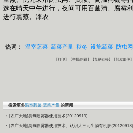
选在晴天中午进行，夜间可用百菌清、腐霉
进行熏蒸。涞农
热词：
温室蔬菜
蔬菜产量
秋冬
设施蔬菜
防虫网
【
打印
】【
举报/纠错
】【
复制链接
】【
转发邮件
搜索更多
温室蔬菜
蔬菜产量
的新闻
[农广天地]臭氧喷雾器使用技术(20120913)
[农广天地]臭氧喷雾器使用技术、认识大三元生物有机肥(20120913