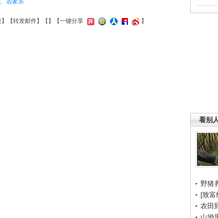
笈
农家乐
接
】【
转发邮件
】【
】
【一键分享
】
看别
野猪
[致富
农田
山坳