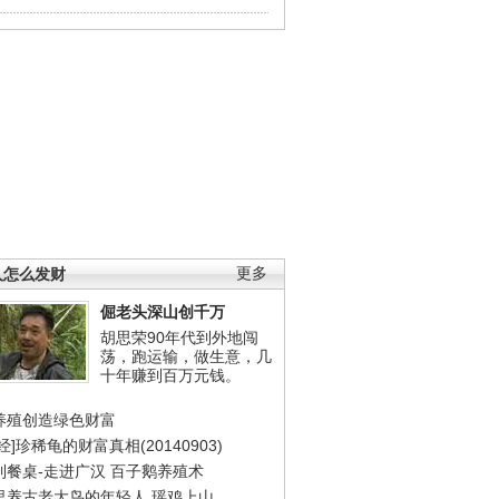
人怎么发财
更多
倔老头深山创千万
胡思荣90年代到外地闯
荡，跑运输，做生意，几
十年赚到百万元钱。
养殖创造绿色财富
经]珍稀龟的财富真相(20140903)
到餐桌-走进广汉
百子鹅养殖术
里养古老大鸟的年轻人
瑶鸡上山