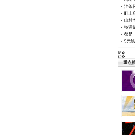
油茶
盯上
山村养
猕猴
都是
5元
锘�
锘�
重点推