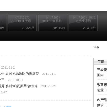
》
《生活567》
《生活567》
《生活567》 陶琉
..
20111031 无腿...
20111028 草根...
之乡生态游
0秒
20分21秒
20分10秒
20分19秒
锘�
导航
2011-11-2
三农资
星生活秀 农民兄弟乐队的摇滚梦
2011-11-1
国内
|
小三
2011-10-31
致富殿
生活秀 乡村“帕瓦罗蒂”徐宏东
2011-10-28
创业
|
10-27
农产品
供求
|