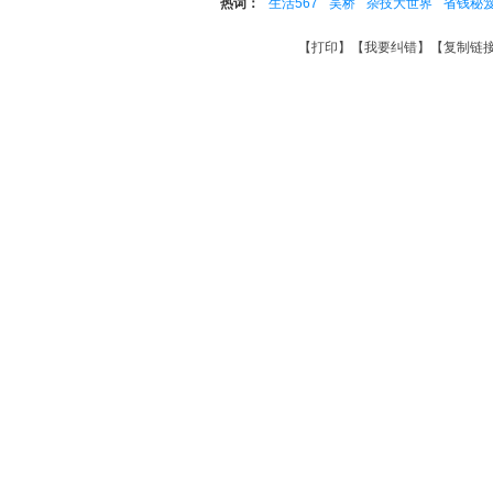
热词：
生活567
吴桥
杂技大世界
省钱秘
【
打印
】【
我要纠错
】【
复制链