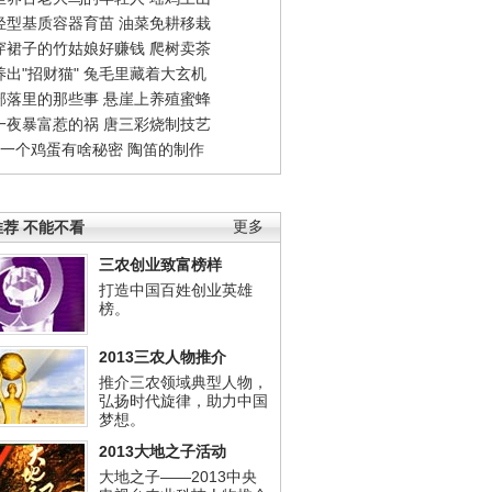
轻型基质容器育苗
油菜免耕移栽
穿裙子的竹姑娘好赚钱
爬树卖茶
出"招财猫"
兔毛里藏着大玄机
部落里的那些事
悬崖上养殖蜜蜂
一夜暴富惹的祸
唐三彩烧制技艺
钱一个鸡蛋有啥秘密
陶笛的制作
荐 不能不看
更多
三农创业致富榜样
打造中国百姓创业英雄
榜。
2013三农人物推介
推介三农领域典型人物，
弘扬时代旋律，助力中国
梦想。
2013大地之子活动
大地之子——2013中央