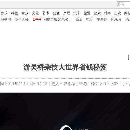
音乐
科教
青少
文化
艺术
公益
产经
汽车
旅游
健康
时尚
三农
商
直播中国
赛事直播
网络电视客户端
|
高清
电影
电视剧
纪录片
动
游吴桥杂技大世界省钱秘笈
:2011年11月04日 11:19 |
进入三农论坛
| 来源：CCTV-生活567 |
手机