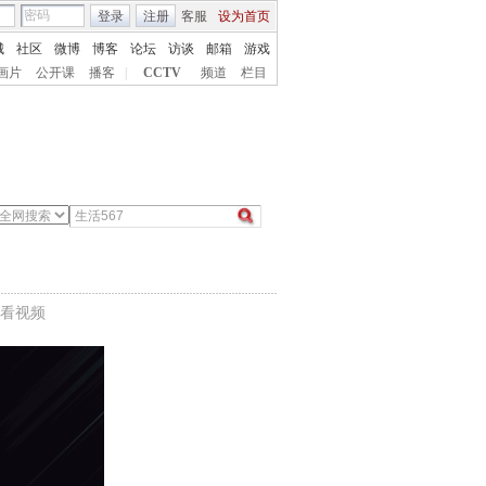
登录
注册
客服
设为首页
城
社区
微博
博客
论坛
访谈
邮箱
游戏
画片
公开课
播客
|
CCTV
频道
栏目
看视频