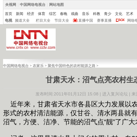
央视网
|
中国网络电视台
|
网站地图
首页
新闻
经济
体育
综艺
春晚
戏曲
音乐
科教
青少
文化
艺术
电视
频道大全
栏目大全
节目大全
直播中国
赛事直播
网络
中国网络电视台
>
农家乐
>
聚焦中国特色的农村能源之路
>
甘肃天水：沼气点亮农村生
发布时间:2011年01月12日 15:08 |
进入复兴论坛
| 
近年来，甘肃省天水市各县区大力发展以农
形式的农村清洁能源，仅甘谷、清水两县就
沼气，方便、洁净、节能的沼气点“靓”了广