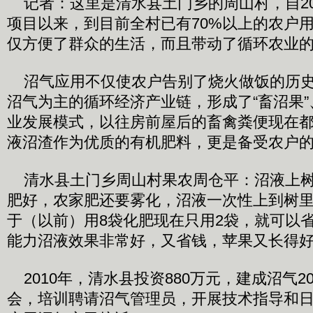
记者：这里是清水县土门乡的周山村，自20
项目以来，到目前全村已有70%以上的农户
仅方便了群众的生活，而且带动了循环农业
沼气应用不仅使农户告别了烧火做饭的历史
沼气为主的循环经济产业链，形成了“畜沼果”
业发展模式，以往房前屋后的畜禽粪便现在
液沼渣作为优质的有机肥料，更是备受农户
清水县土门乡周山村果农周仓平：沼液上树
肥好，农家肥还要雾化，沼液一次性上到树
于（以前）用8袋化肥现在只用2袋，就可以
能力沼液效果非常好，又省钱，苹果又长得
2010年，清水县投资880万元，建成沼气2
会，培训聘请沼气管理员，开展技术指导和