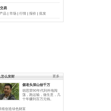
交易
产品
|
市场
|
行情
|
报价
|
批发
人怎么发财
更多
倔老头深山创千万
胡思荣90年代到外地闯
荡，跑运输，做生意，几
十年赚到百万元钱。
养殖创造绿色财富