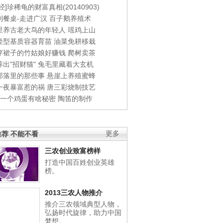
经]珍稀龟的财富真相(20140903)
到餐桌-走进广汉
百子鹅养殖术
里养古老大鸟的年轻人
瑶鸡上山
轻型基质容器育苗
油菜免耕移栽
穿裙子的竹姑娘好赚钱
爬树卖茶
出"招财猫"
兔毛里藏着大玄机
部落里的那些事
悬崖上养殖蜜蜂
一夜暴富惹的祸
唐三彩烧制技艺
钱一个鸡蛋有啥秘密
陶笛的制作
荐 不能不看
更多
三农创业致富榜样
打造中国百姓创业英雄
榜。
2013三农人物推介
推介三农领域典型人物，
弘扬时代旋律，助力中国
梦想。