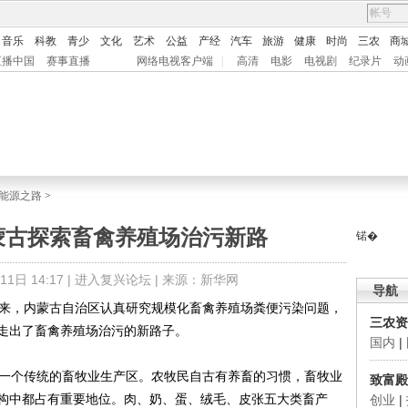
音乐
科教
青少
文化
艺术
公益
产经
汽车
旅游
健康
时尚
三农
商
直播中国
赛事直播
网络电视客户端
|
高清
电影
电视剧
纪录片
动
能源之路
>
蒙古探索畜禽养殖场治污新路
锘�
日 14:17 |
进入复兴论坛
| 来源：新华网
导航
来，内蒙古自治区认真研究规模化畜禽养殖场粪便污染问题，
三农资
走出了畜禽养殖场治污的新路子。
国内
|
一个传统的畜牧业生产区。农牧民自古有养畜的习惯，畜牧业
致富殿
构中都占有重要地位。肉、奶、蛋、绒毛、皮张五大类畜产
创业
|