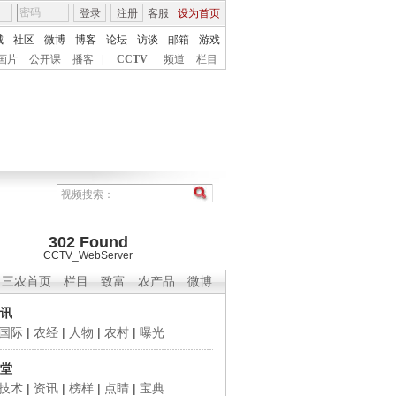
登录
注册
客服
设为首页
城
社区
微博
博客
论坛
访谈
邮箱
游戏
画片
公开课
播客
|
CCTV
频道
栏目
302 Found
CCTV_WebServer
三农首页
栏目
致富
农产品
微博
讯
国际
|
农经
|
人物
|
农村
|
曝光
堂
技术
|
资讯
|
榜样
|
点睛
|
宝典