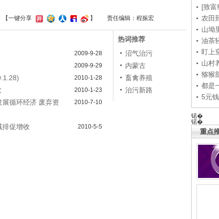
[致富
农田
】
【一键分享
】
责任编辑：程振宏
山坳
热词推荐
油茶
盯上
沼气治污
2009-9-28
山村养
内蒙古
2009-9-29
猕猴
.28)
畜禽养殖
2010-1-28
都是
效
治污新路
2010-1-23
5元
发展循环经济 废弃资
2010-7-10
锘�
锘�
减排促增收
2010-5-5
重点推