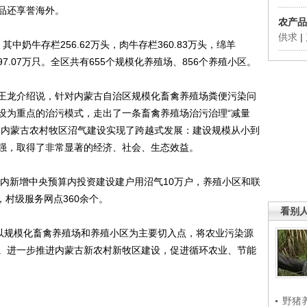
品还享誉海外。
农产品
供求
|
牛存栏256.62万头，肉牛存栏360.83万头，绵羊
3997.07万只。全区共有655个规模化养殖场、856个养殖小区。
龙介绍说，针对内蒙古自治区规模化畜禽养殖场粪便污染问
设为重点的治污模式，走出了一条畜禽养殖场治污治理“减量
。内蒙古农村牧区沼气建设实现了跨越式发展：建设规模从小到
强，取得了非常显著的经济、社会、生态效益。
内新增中央预算内投资建设建户用沼气10万户，养殖小区和联
，村级服务网点360余个。
看别
以规模化畜禽养殖场和养殖小区为主要切入点，将农业污染源
。进一步推进内蒙古新农村新牧区建设，促进循环农业、节能
野猪