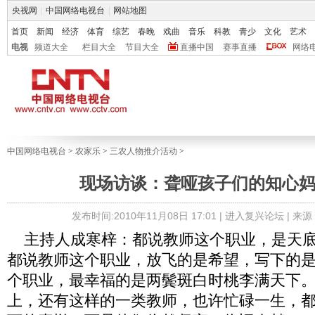
央视网
|
中国网络电视台
|
网站地图
首页
新闻
经济
体育
综艺
春晚
戏曲
音乐
科教
青少
文化
艺术
电视
频道大全
栏目大全
节目大全
直播中国
赛事直播
网络
中国网络电视台
>
农家乐
>
三农人物推介活动
>
现场访谈：聋哑孩子们的知心
发布时间:2010年11月08日 17:01 |
进入复兴论坛
| 来源
主持人成寒梓：都说教师这个职业，是天底
都说教师这个职业，放飞的是希望，写下的
个职业，最幸福的是两鬓斑白时桃李满天下
上，还有这样的一类教师，也许忙碌一生，