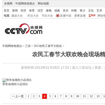
央视网
|
中国网络电视台
|
网站地图
首页
新闻
经济
体育
综艺
春晚
戏曲
音乐
科教
青少
文化
艺术
电视
频道大全
栏目大全
节目大全
直播中国
赛事直播
网络
中国网络电视台
>
三农
>
2013农民工春节大联欢
>
农民工春节大联欢晚会现场
发布时间:2013年01月28日 17:02 |
进入三农论坛
| 来源：
郭冬临领衔小品演出
<<上一页
1
2
3
4
5
6
7
8
9
10
11
12
13
1