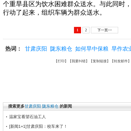
个重旱县区为饮水困难群众送水。与此同时
行动了起来，组织车辆为群众送水。
1
2
下一页>>
热词：
甘肃庆阳
陇东粮仓
如何旱中保粮
旱作农
【
打印
】【
我要纠错
】【
复制链接
】【
转发邮件
搜索更多
甘肃庆阳
陇东粮仓
的新闻
温家宝看望石油工人
[新闻1+1]甘肃庆阳：校车来了！