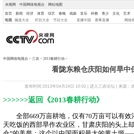
央视网
|
中国网络电视台
|
网站地图
首页
新闻
经济
体育
综艺
春晚
戏曲
音乐
科教
青少
文化
艺术
电视
频道大全
栏目大全
节目大全
直播中国
赛事直播
网络
中国网络电视台
>
三农
>
2013春耕行动
>
看陇东粮仓庆阳如何旱中
发布时间:2013年04月24日 10:02 |
进入三农论坛
| 来源：
>>>>>>
返回《
2013
春耕行动
》
全部669万亩耕地，仅有70万亩可以有效
天吃饭的西部旱作农业区，甘肃庆阳的头上却
仓”的美誉：这个以中国面积最大的黄土塬—