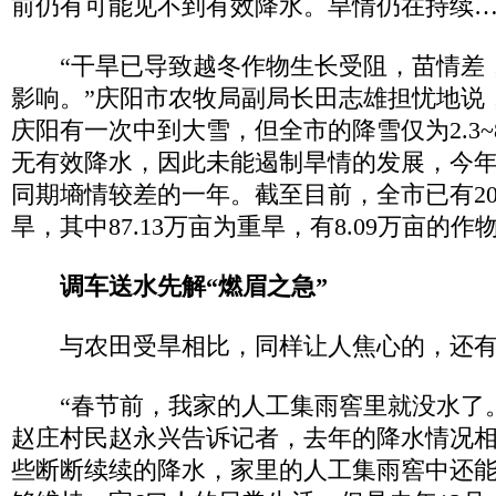
前仍有可能见不到有效降水。旱情仍在持续
“干旱已导致越冬作物生长受阻，苗情差
影响。”庆阳市农牧局副局长田志雄担忧地说，虽
庆阳有一次中到大雪，但全市的降雪仅为2.3~
无有效降水，因此未能遏制旱情的发展，今
同期墒情较差的一年。截至目前，全市已有204
旱，其中87.13万亩为重旱，有8.09万亩的作
调车送水先解“燃眉之急”
与农田受旱相比，同样让人焦心的，还有
“春节前，我家的人工集雨窖里就没水了。
赵庄村民赵永兴告诉记者，去年的降水情况
些断断续续的降水，家里的人工集雨窖中还