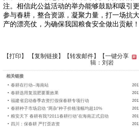
注。相信此公益活动的举办能够鼓励和吸引
参与春耕，整合资源，凝聚力量，打一场抗
产的漂亮仗，为确保我国粮食安全做出贡献
【
打印
】 【
复制链接
】【
转发邮件
】
【一键分享
辑：刘岩
相关链接
春耕在行动--海南站
201
春耕选用复混肥要重效果
201
福建省启动春季农资打假保春耕专项行动
201
春耕种子市场启动 “两杂”种子价格涨幅均超10%
201
粮安天下 春耕有我?2011春耕行动”在海南正式启动
201
四川：保春耕 严打歪农资
201