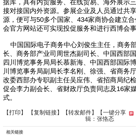
据库，具有内贸服务、在线贸易、海外展示
接对接国内外资源。参展企业及人员通过共
源，便可与50多个国家、434家商协会建立
会官方网站还可实现投促服务和进行西博会
中国国际电子商务中心刘俊生主任，商务部
长、商务部产业司周世杰副司长、中国西部
四川博览事务局局长慕新海、中国西部国际
川博览事务局副局长李名刚、徐强、省商务
改委西部办专职副主任吴应伟、省招商局纪
促会李力副会长、省财政厅负责同志及16家
式。
【
打印
】 【
复制链接
】【
转发邮件
】
【一键分享
辑：张恪忞
相关链接