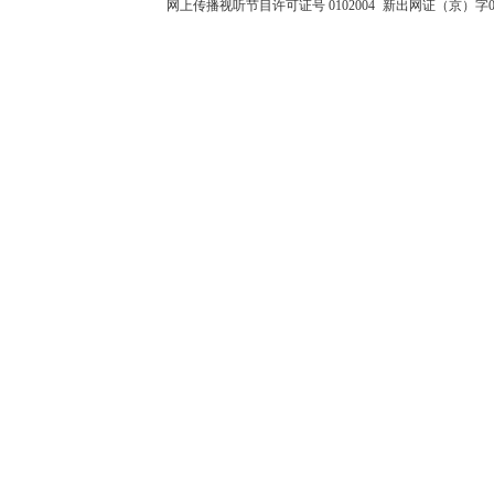
网上传播视听节目许可证号 0102004
新出网证（京）字0