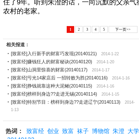
住了9年。听到朱澄的话，一向沉默的父亲气
农村的老家。
1
2
3
4
5
下一页>>
相关报道：
[致富经]入行新手的财富巧发现(20140121)
2014-1-22
[致富经]赚钱狂人的财富秘诀(20140120)
2014-1-20
[致富经]山洞里惊喜的财富(20140117)
2014-1-17
[致富经]亏光14家店后 一招转败为胜(20140116)
2014-1-16
[致富经]挣钱就靠这种大泥鳅(20140115)
2014-1-16
[致富经]榜样到身边??走进无锡(20140114)
2014-1-15
[致富经]特别节目：榜样到身边??走进辽宁(20140113)
2014-
1-13
热词：
致富经
创业
致富
袜子
博物馆
朱澄
大