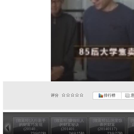
评分
排行榜
意
[致富经]入行新手
[致富经]赚钱狂人
[致富经]山洞里惊
[
的财富巧发现
的财富秘诀
喜的财富
(20140...
(201401...
(20140117)
23分02秒
24分15秒
23分27秒