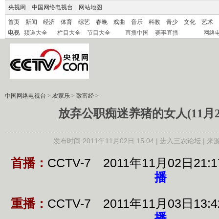
央视网
|
中国网络电视台
|
网站地图
首页
新闻
经济
体育
综艺
春晚
戏曲
音乐
科教
青少
文化
艺术
电视
频道大全
栏目大全
节目大全
直播中国
赛事直播
网络
中国网络电视台
>
农家乐
>
致富经
>
放弃公职痴迷养猪的女人(11月2日2
发布时间:2011年11月02日 15:04 |
进入三农论坛
| 来
首播：
CCTV-7 2011年11月02日21
播
重播：
CCTV-7 2011年11月03日13
播