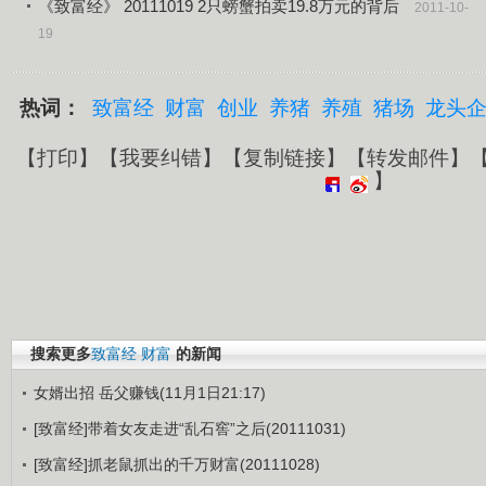
《致富经》 20111019 2只螃蟹拍卖19.8万元的背后
2011-10-
19
热词：
致富经
财富
创业
养猪
养殖
猪场
龙头
【
打印
】【
我要纠错
】【
复制链接
】【
转发邮件
】
】
搜索更多
致富经
财富
的新闻
女婿出招 岳父赚钱(11月1日21:17)
[致富经]带着女友走进“乱石窖”之后(20111031)
[致富经]抓老鼠抓出的千万财富(20111028)