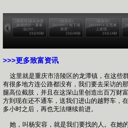
[致富经]靠自身爱
《致富经》
《致富经》
好成就的一番事
20110915 地下涌
20110914 在荒滩
2
业(201...
泉里“...
上发现...
23分50秒
23分46秒
23分14秒
>>>进入《致富经》官网
>>>更多致富资讯
这里就是重庆市涪陵区的龙潭镇，在这些群
有很多地方连公路都没有，我们要去采访的
腿高位截肢，并且在这深山里创造出百万财
方到现在还不通车，送我们进山的越野车，
多小时之后，再也无法继续前进。
她，叫杨安容，就是我们要找的人。在她的