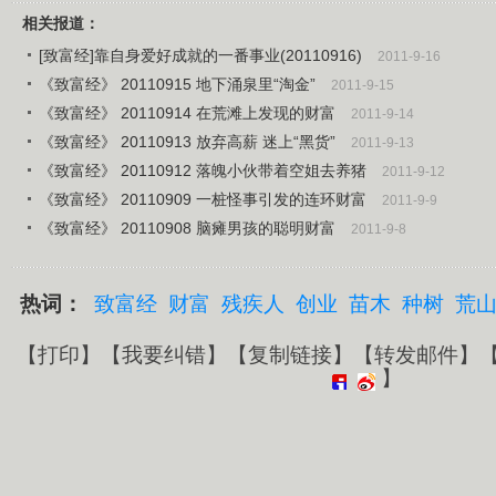
相关报道：
[致富经]靠自身爱好成就的一番事业(20110916)
2011-9-16
《致富经》 20110915 地下涌泉里“淘金”
2011-9-15
《致富经》 20110914 在荒滩上发现的财富
2011-9-14
《致富经》 20110913 放弃高薪 迷上“黑货”
2011-9-13
《致富经》 20110912 落魄小伙带着空姐去养猪
2011-9-12
《致富经》 20110909 一桩怪事引发的连环财富
2011-9-9
《致富经》 20110908 脑瘫男孩的聪明财富
2011-9-8
热词：
致富经
财富
残疾人
创业
苗木
种树
荒
【
打印
】【
我要纠错
】【
复制链接
】【
转发邮件
】
】