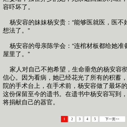
容吓坏了。
杨安容的妹妹杨安贵：“能够医就医，医不
想法了。”
杨安容的母亲陈学会：“连棺材板都给她准
屋里了。”
家人对自己不抱希望，生命垂危的杨安容彻
信心。因为看病，她已经花光了所有的积蓄
院的手术台上，在手术前，杨安容做了最坏
这份保留至今的遗书。在遗书中杨安容写到
将捐献自己的器官。
1
2
3
4
5
下一页>>