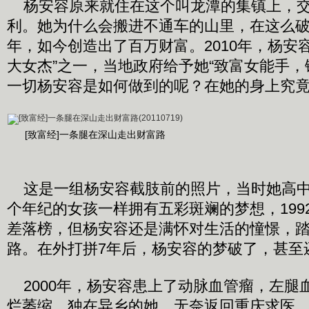
杨安容原来就住在这个叫龙潭的集镇上，交
利。她为什么会搬进不通车的山里，在这么破
年，如今创造出了百万财富。2010年，杨安
大女杰”之一，当地政府给予她“致富女能手，
一切杨安容是如何做到的呢？在她的身上究
[致富经]一条腿在深山走出财富路
这是一组杨安容截肢前的照片，当时她高中
个年纪的女孩一样拥有五彩斑斓的梦想，199
差落榜，但杨安容还是满怀对生活的憧憬，
路。在外打拼7年后，杨安容的梦破了，甚至
2000年，杨安容患上了动脉血管瘤，左腿
烂萎缩，独在异乡的她，无奈返回重庆求医