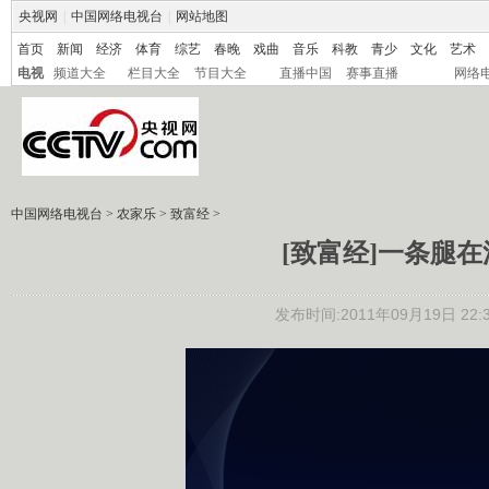
央视网
|
中国网络电视台
|
网站地图
首页
新闻
经济
体育
综艺
春晚
戏曲
音乐
科教
青少
文化
艺术
电视
频道大全
栏目大全
节目大全
直播中国
赛事直播
网络
中国网络电视台
>
农家乐
>
致富经
>
[致富经]一条腿在深
发布时间:2011年09月19日 22:3