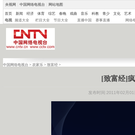
央视网
|
中国网络电视台
|
网站地图
首页
新闻
经济
体育
综艺
春晚
戏曲
音乐
科教
青少
文化
艺术
电视
频道大全
栏目大全
节目大全
直播中国
赛事直播
网络
中国网络电视台
>
农家乐
>
致富经
>
[致富经]疯狂
发布时间:2011年02月01日 