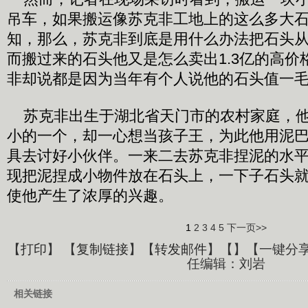
吊车，如果搬运像苏克非工地上的这么多大
知，那么，苏克非到底是用什么办法把石头
而搬过来的石头他又是怎么卖出1.3亿的高价
非却说都是因为当年有个人说他的石头值一
苏克非出生于湖北省天门市的农村家庭，他
小的一个，却一心想当孩子王，为此他用泥
具去讨好小伙伴。一来二去苏克非捏泥的水
现把泥捏成小物件放在石头上，一下子石头
使他产生了浓厚的兴趣。
1
2
3
4
5
下一页>>
【
打印
】 【
复制链接
】【
转发邮件
】【
】
【一键分
任编辑：刘岩
相关链接