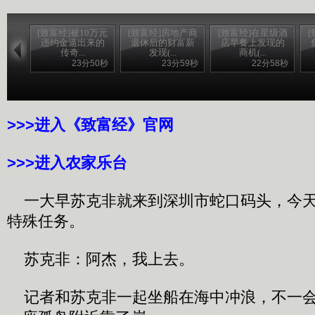
[致富经]被10万元
[致富经]房地产商
[致富经]在星级酒
违约金逼出来的
退休后的财富新
店早餐上发现的
传奇...
发现(...
商机(...
23分50秒
23分59秒
22分58秒
>>>进入《致富经》官网
>>>进入农家乐台
一大早苏克非就来到深圳市蛇口码头，今天
特殊任务。
苏克非：阿杰，我上去。
记者和苏克非一起坐船在海中冲浪，不一会