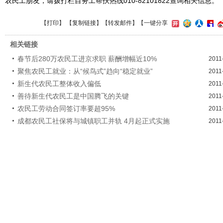
农民工朋友，请拨打栏目务工帮扶热线010-82101822查询相关信息。
【
打印
】 【
复制链接
】【
转发邮件
】
【一键分享
相关链接
春节后280万农民工进京求职 薪酬增幅近10%
2011
聚焦农民工就业：从“候鸟式”趋向“稳定就业”
2011
新生代农民工整体收入偏低
2011
善待新生代农民工是中国腾飞的关键
2011
农民工劳动合同签订率要超95%
2011
成都农民工社保将与城镇职工并轨 4月起正式实施
2011