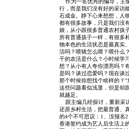
作为一名优秀的编导，主编
行，而是我们没有好的采访
石成金。静下心来想想，人
都有很多故事，只是我们没
娘，从小跟很多普通农村孩
所有普通孩子一样，有很多
物本色的生活状态是最真实
活吗？喂猪怎么喂？喂什么
干的农活是什么？小时候学
想？从小有人夸你漂亮吗？
是吗？谈过恋爱吗？现在谈
那个时候你想找个啥样的？
这些问题看似浅显，但是却
就越足。
跟主编几经探讨，重新采访
还原乡村生活，把最普通、
的
4
个不可思议：
1
、没报名
2
香港签约成为艺人后生活上