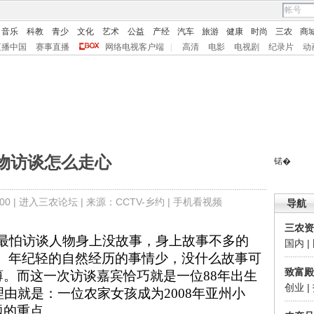
音乐
科教
青少
文化
艺术
公益
产经
汽车
旅游
健康
时尚
三农
商
直播中国
赛事直播
网络电视客户端
|
高清
电影
电视剧
纪录片
动
物访谈怎么走心
锘�
0 |
进入三农论坛
| 来源：CCTV-乡约 |
手机看视频
导航
三农资
怕访谈人物身上没故事，身上故事不多的
国内
|
。年纪轻的自然经历的事情少，没什么故事可
致富殿
薄。而这一次访谈嘉宾恰巧就是一位
88
年出生
创业
|
理由就是：一位农家女孩成为
2008
年亚州小
题的重点。