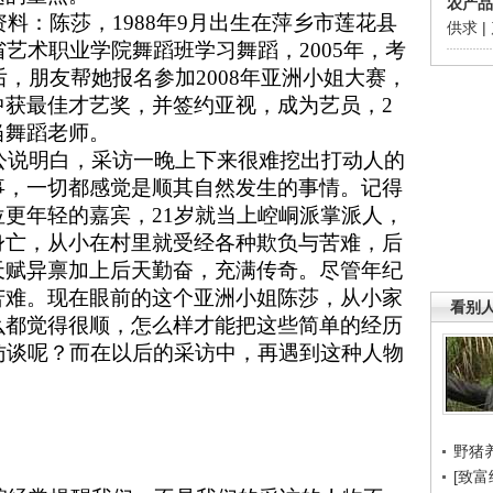
农产品
资料：陈莎，
1988
年
9
月
出生在
萍乡市莲花县
供求
|
省艺术职业学院舞蹈班学习舞蹈，
2005
年，考
后，朋友帮她报名参加
2008
年亚洲小姐大赛，
中获最佳才艺奖，并签约亚视，成为艺员，
2
当舞蹈老师。
说明白，采访一晚上下来很难挖出打动人的
事，一切都感觉是顺其自然发生的事情。记得
位更年轻的嘉宾，
21
岁就当上崆峒派掌派人，
身亡，从小在村里就受经各种欺负与苦难，后
天赋异禀加上后天勤奋，充满传奇。尽管年纪
苦难。现在眼前的这个亚洲小姐陈莎，从小家
看别
么都觉得很顺，怎么样才能把这些简单的经历
访谈呢？而在以后的采访中，再遇到这种人物
野猪
[致富