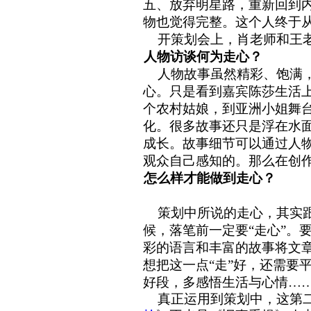
五、放弃明星路，重新回到
物也觉得完整。这个人终于
开策划会上，肖老师和王老
人物访谈何为走心？
人物故事虽然精彩、饱满，
心。只是看到嘉宾陈莎生活
个农村姑娘，到亚洲小姐舞
化。很多故事还只是浮在水
成长。故事细节可以通过人
观众自己感知的。那么在创
怎么样才能做到走心？
策划中所说的走心，其实
候，落笔前一定要
“
走心
”
。
彩的语言和丰富的故事将文
想把这一点
“
走
”
好，还需要
好段，多感悟生活与心情
…
真正运用到策划中，
这第