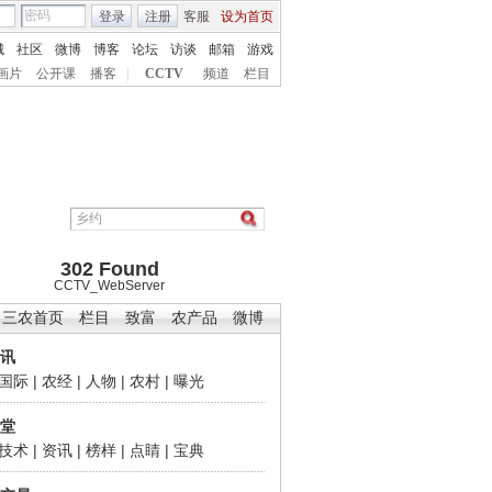
登录
注册
客服
设为首页
城
社区
微博
博客
论坛
访谈
邮箱
游戏
画片
公开课
播客
|
CCTV
频道
栏目
302 Found
CCTV_WebServer
三农首页
栏目
致富
农产品
微博
讯
国际
|
农经
|
人物
|
农村
|
曝光
堂
技术
|
资讯
|
榜样
|
点睛
|
宝典