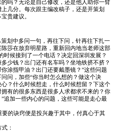
来的吗？无论是自己修改，还是他人助你一臂
增上几分。
每次跟主编改稿子，还是开策划
多宝贵建议。
己策划中多问一句，再往下问，针再往下扎一
宾陈莎在放弃明星路，重新回内地当老师这部
茫的时候接到了一个电话？决定回深圳发展？
赚多少钱？出门还有名车吗？坐地铁挤不挤？
帮你涂指甲油？出门还要戴墨镜？”这些问题
下问问，加些“你当时怎么想的？做这个决
决心？什么时候想走，什么时候想留？下这个
时拥有的很多东西是很多人求都求不来的？你
？”追加一些内心的问题，这些可能是走心最
重要的诀窍便是投兴趣于其中，付真心于其
方式：