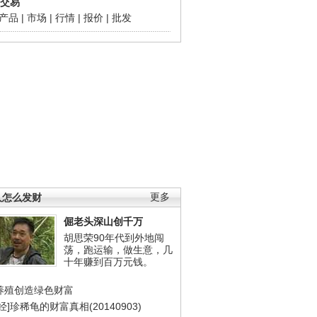
交易
产品
|
市场
|
行情
|
报价
|
批发
人怎么发财
更多
倔老头深山创千万
胡思荣90年代到外地闯
荡，跑运输，做生意，几
十年赚到百万元钱。
养殖创造绿色财富
经]珍稀龟的财富真相(20140903)