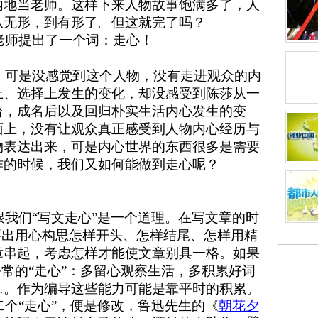
内地当老师。这样下来人物故事饱满多了，人
从无形，到有形了。但这就完了吗？
师提出了一个词：走心！
可是没感觉到这个人物，没有走进观众的内
上、选择上发生的变化，却没感受到陈莎从一
台，成名后以及回归朴实生活内心发生的变
面上，没有让观众真正感受到人物内心经历与
物表达出来，可是内心世界的东西很多是需要
作的时候，我们又如何能做到走心呢？
跟我们
“
写文走心
”
是一个道理
。在写文章的时
要出用心构思怎样开头、怎样结尾、怎样用精
章串起，考虑怎样才能使文章别具一格。如果
平常的
“
走心
”
：多留心观察生活，多积累好词
…
。作为编导这些能力可能是靠平时的积累。
二个
“
走心
”
，便是
修改，
鲁迅先生的《
朝花夕