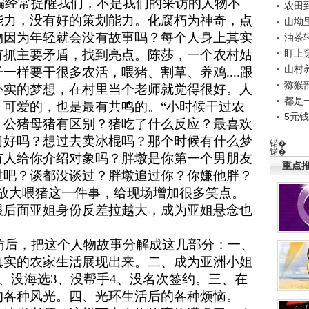
经常提醒我们，不是我们的采访的人物不
农田
能力，没有好的策划能力。化腐朽为神奇，点
山坳
物因为年轻就会没有故事吗？每个人身上其实
油茶
有抓主要矛盾，找到亮点。陈莎，一个农村姑
盯上
山村养
子一样要干很多农活，喂猪、割草、养鸡
....
跟
猕猴
朴实的梦想，在村里当个老师就觉得很好。人
都是
、可爱的，也是最有共鸣的。“小时候干过农
5元
？公猪母猪有区别？猪吃了什么反应？最喜欢
习好吗？想过去卖冰棍吗？那个时候有什么梦
锘�
锘�
有人给你介绍对象吗？胖墩是你第一个男朋友
重点推
过吧？谈都没谈过？胖墩追过你？你嫌他胖？
”放大喂猪这一件事，给现场增加很多笑点。
跟后面亚姐身份反差拉越大，成为亚姐悬念也
后，把这个人物故事分解成这几部分：一、
真实的农家生活展现出来。二、成为亚洲小姐
、没海选
3
、没帮手
4
、没名次签约。三、在
的各种风光。四、光环生活后的各种烦恼。