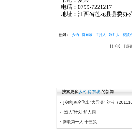
电话：
0799-7221217
地址：江西省莲花县县委办
热词：
乡约
肖东坡
主持人
制片人
视频
【
打印
】【
我
搜索更多
乡约
肖东坡
的新闻
[乡约]鸡窝飞出“大导演” 刘波（20111
“造人”计划 邹人倜
秦歌第一人 十三狼