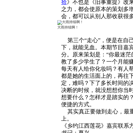
拾
》不也是《旧事重提》改
之力，都会使原本的
策划
多
会，都可以从别人那收获很
大雨持续啊！
第三个
“
走心
”
，便是在自
下，就能见血。本期节目嘉
分。原来策划是：“你最迷
教了多少学生了？一个月能
每天有人给你化妆吗？有人
都是她的生活面上的，再往
定，难吗？下了多长时间的
决断的时候，就没想想你当
想要什么？怎样才是踏实的
便捷的方式。
其实真正要做到走心，
最
上。
《乡约江西莲花》嘉宾联系
书记：夏兴