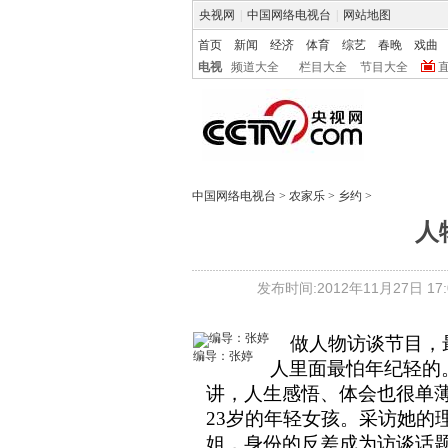
央视网
|
中国网络电视台
|
网站地图
首页
新闻
经济
体育
综艺
春晚
戏曲
电视
频道大全
栏目大全
节目大全
中国网络电视台
>
农家乐
>
乡约
>
人
发布时间:2012年11月27日 17:0
做人物访谈节目，最
编导：张婷
人里面最怕年纪轻的
讲，人生感悟、体会也很单
23
岁的年轻女孩。采访她的
姐，身份的反差成为访谈话