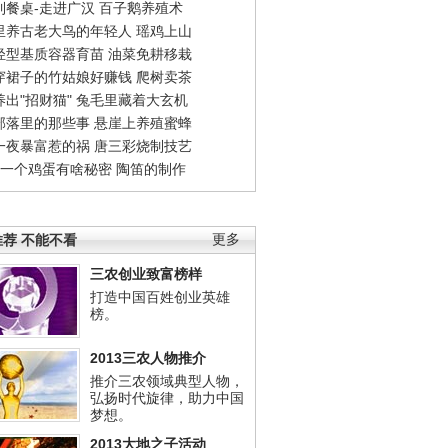
到餐桌-走进广汉
百子鹅养殖术
里养古老大鸟的年轻人
瑶鸡上山
轻型基质容器育苗
油菜免耕移栽
穿裙子的竹姑娘好赚钱
爬树卖茶
出"招财猫"
兔毛里藏着大玄机
部落里的那些事
悬崖上养殖蜜蜂
一夜暴富惹的祸
唐三彩烧制技艺
钱一个鸡蛋有啥秘密
陶笛的制作
荐 不能不看
更多
三农创业致富榜样
打造中国百姓创业英雄
榜。
2013三农人物推介
推介三农领域典型人物，
弘扬时代旋律，助力中国
梦想。
2013大地之子活动