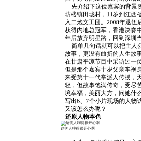
先介绍下这位嘉宾的背景
坊楼镇田垅村
，
11
岁到江西
入二炮文工团。
2008
年退伍
获得内地总冠军，香港决赛
年后放弃明星路，回到深圳
简单几句话就可以把主人公
故事，更没有曲折的人生故
在甘肃平凉节目中采访过一
但是那个嘉宾十岁父亲车祸
来受第十一代掌派人传授，
轻，但故事饱满传奇，受尽
境幸福，美丽大方，问她什
写出
6
、
7
个小片现场的人物
又该怎么办呢？
还原人物本色
这俩人聊得很开心啊