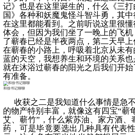
记》也是在这里诞生的，
什么《三打
国》各种和妖魔鬼怪斗智斗勇，其中
在这里都能看到。
之前听说这里很懂
体会，但因为我们坐了一晚上的飞机
了蕲春已经是半夜两点，第二天早上
在蕲春的小路上，呼吸着
北京从未有
蓝的天空，我想养生和环境的关系也
就在沐浴过蕲春的阳光之后我们开始
有准备。
和徐书记聊聊
收获之二是我知道什么事情是急
的物产特别丰富，
就像这有四宝“蕲
艾、蕲竹”，什么紫苏油、家方酒、
药，可是毕竟要选出几种具有代表