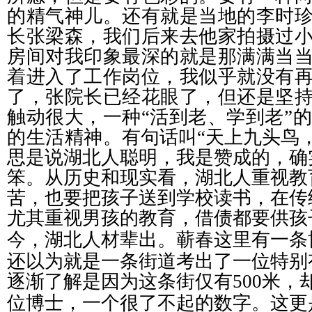
的精气神儿。还有就是当地的李时
长张梁森，我们后来去他家拍摄过
房间对我印象最深的就是那满满当
着进入了工作岗位，我似乎就没有
了，张院长已经花眼了，但还是坚
触动很大，一种“活到老、学到老”
的生活精神。
有句话叫“天上九头鸟
思是说湖北人聪明，我是赞成的，
确
笨。从历史和现实看，湖北人重视教
苦，也要把孩子送到学校读书，在传
尤其重视男孩的教育，借债都要供孩
。蕲春这里有一条
今，湖北人材辈出
还以为就是一条街道考出了一位特别
逐渐了解是因为这条街仅有
500
米，
位博士，一个很了不起的数字。这更