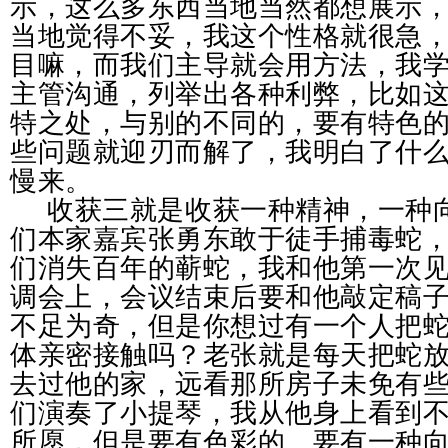
示，这么多东西当地当然都想展示
当地觉得不妥，我这个性格就很急
目嘛，而我们主导就会用方法，我
主管沟通，列举出各种利弊，比如
特之处，与别的不同的，要有特色
些问题就迎刃而解了，我明白了什
慢来。
收获三就是收获一种精神，一种
们本家嘉宾
张勇东敢于徒手捕毒蛇
们消失百年的蕲蛇，我和他第一次
调会上，会议结束后要和他敲定稿
不足为奇，但是你想过有一个人把
体亲密接触吗？老张就是每天把蛇
去过他的家，远看那所房子未免有
们演奏了小提琴，我从他身上看到
所愿，但是要有色彩的。要有一种