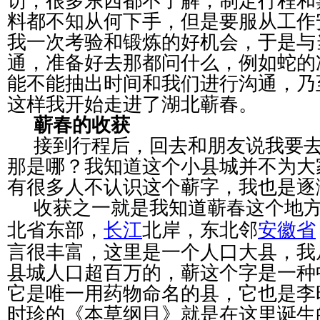
访，很多东西都不了解，制定行程和
料都不知从何下手，但是要服从工作
我一次考验和锻炼的好机会，于是与
通，准备好去那都问什么，例如蛇的
能不能抽出时间和我们进行沟通，乃
这样我开始走进了湖北蕲春。
蕲春的收获
接到行程后，回去和朋友说我要
那是哪？我知道这个小县城并不为大
有很多人不认识这个蕲字，我也是逐
收获之一就是我知道蕲春这个地
长江
安徽省
北省东部，
北岸，东北邻
言很丰富，这里是一个人口大县，我
县城人口超百万的，
蕲这个字是一种
它是
唯一用药物命名的县
，它也是李
时珍的《本草纲目》就是在这里诞生