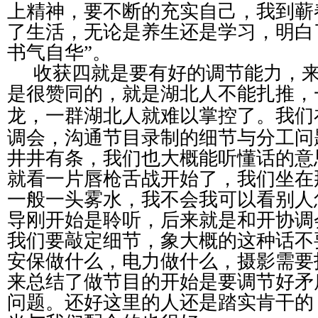
上精神，要不断的充实自己，我到蕲
了生活，无论是养生还是学习，明白
书气自华”。
收获四就是要有好的调节能力，
是很赞同的，就是湖北人不能扎推，
就难以掌控了
我们
龙，一群湖北人
。
调会，沟通节目录制的细节与分工问
井井有条，我们也大概能听懂话的意
就看一片唇枪舌战开始了，我们坐在
一般一头雾水，我不会我可以看别人
导刚开始是聆听，后来就是和开协调
我们要敲定细节，象大概的这种话不
安保做什么，电力做什么，摄影需要
来总结了做节目的开始是要调节好矛
问题。还好这里的人还是踏实肯干的