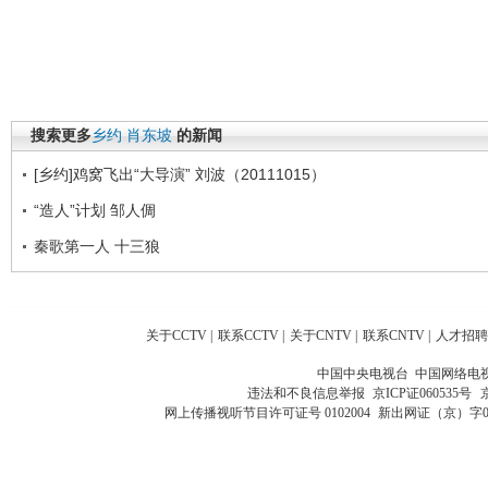
搜索更多
乡约
肖东坡
的新闻
[乡约]鸡窝飞出“大导演” 刘波（20111015）
“造人”计划 邹人倜
秦歌第一人 十三狼
关于CCTV
|
联系CCTV
|
关于CNTV
|
联系CNTV
|
人才招聘
中国中央电视台 中国网络电
违法和不良信息举报
京ICP证060535号
网上传播视听节目许可证号 0102004
新出网证（京）字0