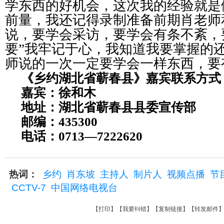
学东西的好机会，这次我的经验就是
前量，我还记得录制准备前期肖老师
说，要学会采访，要学会有条不紊，
要”我牢记于心，我知道我要掌握的
师说的一次一定要学会一样东西，要
《乡约
湖北省蕲春县
》嘉宾联系方式
嘉宾：徐和木
地址：
湖北省蕲春县县委宣传部
邮编：
435300
电话：
0713—7222620
热词：
乡约
肖东坡
主持人
制片人
视频点播
节
CCTV-7
中国网络电视台
【
打印
】【
我要纠错
】【
复制链接
】【
转发邮件