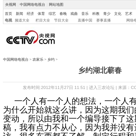
央视网
|
中国网络电视台
|
网站地图
首页
新闻
经济
体育
综艺
春晚
戏曲
音乐
科教
青少
文化
艺术
电视
频道大全
栏目大全
节目大全
直播中国
赛事直播
网络
中国网络电视台
>
农家乐
>
乡约
>
乡约湖北蕲春
发布时间:2012年11月27日 11:51 |
进入三农论坛
| 来源：CC
一个人有一个人的想法，一个人
为什么开始就这么讲，因为这期我们
变动，所以由我和一个编导接下了这
稿，我有点力不从心，因为我并没有