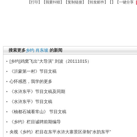
【
打印
】【
我要纠错
】【
复制链接
】【
转发邮件
】【
】
【一键分享
搜索更多
乡约
肖东坡
的新闻
[乡约]鸡窝飞出“大导演” 刘波（20111015）
《沂蒙第一村》节目文稿
心怀感恩，我学的更多
《水浒东平》节目文稿及同期
《水浒东平》节目文稿
《柚都石城看常山》 节目文稿
《乡约》栏目诚聘前期编导
央视《乡约》栏目在东平水浒大寨景区录制“水韵东平”