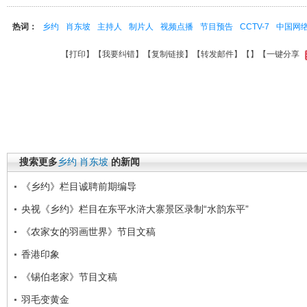
热词：
乡约
肖东坡
主持人
制片人
视频点播
节目预告
CCTV-7
中国网
【
打印
】【
我要纠错
】【
复制链接
】【
转发邮件
】【
】
【一键分享
搜索更多
乡约
肖东坡
的新闻
《乡约》栏目诚聘前期编导
央视《乡约》栏目在东平水浒大寨景区录制“水韵东平”
《农家女的羽画世界》节目文稿
香港印象
《锡伯老家》节目文稿
羽毛变黄金