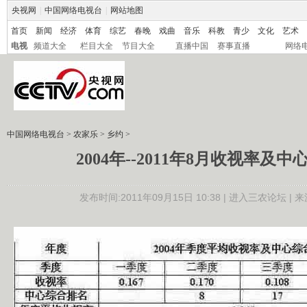
央视网
|
中国网络电视台
|
网站地图
首页
新闻
经济
体育
综艺
春晚
戏曲
音乐
科教
青少
文化
艺术
电视
频道大全
栏目大全
节目大全
直播中国
赛事直播
网络
中国网络电视台
>
农家乐
>
乡约
>
2004年--2011年8月收视率及
发布时间:2011年09月15日 10:38 |
进入三农论坛
| 