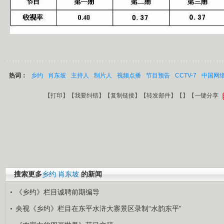
热词：
乡约
肖东坡
主持人
制片人
视频点播
节目预告
CCTV-7
中国网
【
打印
】【
我要纠错
】【
复制链接
】【
转发邮件
】【
】
【一键分享
搜索更多
乡约
肖东坡
的新闻
《乡约》栏目诚聘前期编导
央视《乡约》栏目在东平水浒大寨景区录制“水韵东平”