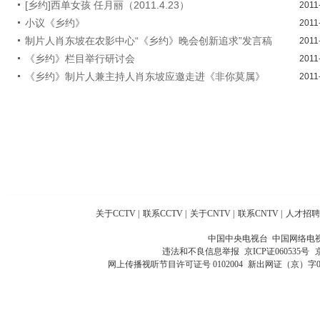
[乡约]西单女孩 任月丽（2011.4.23）
2011
小议《乡约》
2011
制片人肖东坡在农影中心“《乡约》晚会创新追求”发言稿
2011
《乡约》栏目举行研讨会
2011
《乡约》制片人兼主持人肖东坡应邀走进《非你莫属》
2011
关于CCTV
|
联系CCTV
|
关于CNTV
|
联系CNTV
|
人才招聘
中国中央电视台 中国网络电
违法和不良信息举报
京ICP证060535号
网上传播视听节目许可证号 0102004
新出网证（京）字0