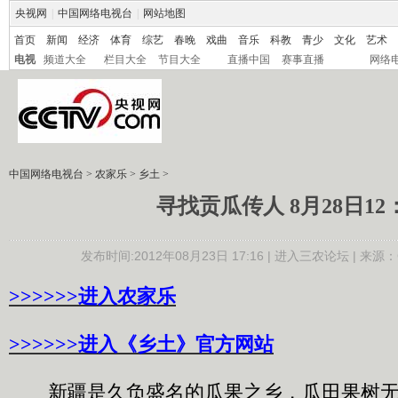
央视网
|
中国网络电视台
|
网站地图
首页
新闻
经济
体育
综艺
春晚
戏曲
音乐
科教
青少
文化
艺术
电视
频道大全
栏目大全
节目大全
直播中国
赛事直播
网络
中国网络电视台
>
农家乐
>
乡土
>
寻找贡瓜传人 8月28日12：
发布时间:2012年08月23日 17:16 |
进入三农论坛
| 来源：
>>>>>>
进入农家乐
>>>>>>
进入《乡土》官方网站
新疆是久负盛名的瓜果之乡，瓜田果树无