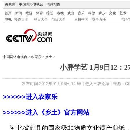
央视网
|
中国网络电视台
|
网站地图
首页
新闻
经济
体育
综艺
春晚
戏曲
音乐
科教
青少
文化
艺术
电视
频道大全
栏目大全
节目大全
直播中国
赛事直播
网络
中国网络电视台
>
农家乐
>
乡土
>
小胖学艺 1月9日12：2
发布时间:2012年01月06日 14:56 |
进入三农论坛
| 来源：CC
>>>>>>进入农家乐
>>>>>>进入《乡土》官方网站
河北省蔚县的国家级非物质文化遗产剪纸，