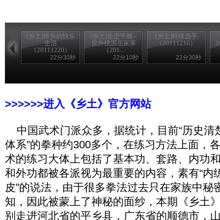
[乡土]侨乡的快乐
[乡土]走进平顺--
[乡土]特殊选手
生活
世外桃源岳家寨
（20111216）
2
（20111220）
（201...
22分30秒
22分10秒
22分30秒
>>>>>>进入农家乐
>>>>>>进入《乡土》官方网站
中国武术门派众多，据统计，目前“历史清
体系”的拳种约300多个，在练习方法上面，
术的练习大体上包括了基本功、套路、内功
和外功都被各派视为最重要的内容，素有“内
皮”的说法，由于很多拳法过去只在家族中秘
知，因此被蒙上了神秘的面纱，本期《乡土
别走进河北省的平乡县，广东省的顺德市，