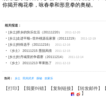
你揭开梅花拳，咏春拳和形意拳的奥秘。
相关报道：
[乡土]侨乡的快乐生活（20111220）
2011-12-20
[乡土]走进平顺--世外桃源岳家寨（20111219）
2011-12-19
[乡土]特殊选手（20111216）
2011-12-16
《乡土》 20111215 墨脱风情
2011-12-15
[乡土]牡丹城里的争霸赛（20111214）
2011-12-14
《乡土》 20111213 苹果熟了
2011-12-13
热词：
乡土
民间武术
探秘
农家乐
【
打印
】【
我要纠错
】【
复制链接
】【
转发邮件
】
】