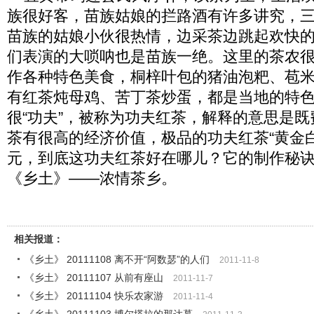
族很好客，苗族姑娘的拦路酒有许多讲究，
苗族的姑娘小伙很热情，边采茶边跳起欢快
们表演的大唢呐也是苗族一绝。这里的茶农
作各种特色美食，桐梓叶包的猪油泡粑、苞
有红茶炖母鸡、苦丁茶炒蛋，都是当地的特
很“功夫”，被称为功夫红茶，解释的意思是
茶有很高的经济价值，极品的功夫红茶“黄金
元，到底这功夫红茶好在哪儿？它的制作秘
《乡土》——浓情茶乡。
相关报道：
《乡土》 20111108 离不开“阿数瑟”的人们
2011-11-8
《乡土》 20111107 从前有座山
2011-11-7
《乡土》 20111104 快乐农家游
2011-11-4