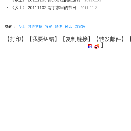
《乡土》 20111103 博尔塔拉的那达慕
2011-11-3
《乡土》 20111102 翁丁寨里的节日
2011-11-2
热词：
乡土
过关赏茶
宜宾
筠连
民风
农家乐
【
打印
】【
我要纠错
】【
复制链接
】【
转发邮件
】
】