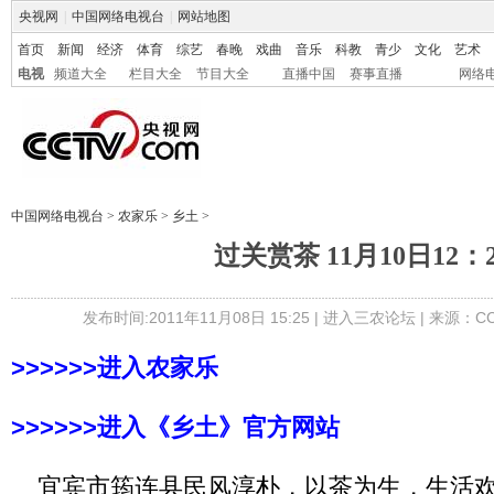
央视网
|
中国网络电视台
|
网站地图
首页
新闻
经济
体育
综艺
春晚
戏曲
音乐
科教
青少
文化
艺术
电视
频道大全
栏目大全
节目大全
直播中国
赛事直播
网络
中国网络电视台
>
农家乐
>
乡土
>
过关赏茶 11月10日12：2
发布时间:2011年11月08日 15:25 |
进入三农论坛
| 来源：CC
>>>>>>进入农家乐
>>>>>>进入《乡土》官方网站
宜宾市筠连县民风淳朴，以茶为生，生活欢