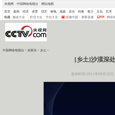
央视网
|
中国网络电视台
|
网站地图
首页
新闻
经济
体育
综艺
春晚
戏曲
音乐
科教
青少
文化
艺术
电视
频道大全
栏目大全
节目大全
直播中国
赛事直播
网络
中国网络电视台
>
农家乐
>
乡土
>
[乡土]沙漠深处
发布时间:2011年09月15日 1