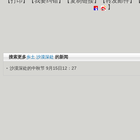
【
打印
】【
我要纠错
】【
复制链接
】【
转发邮件
】
】
搜索更多
乡土
沙漠深处
的新闻
沙漠深处的中秋节 9月15日12：27