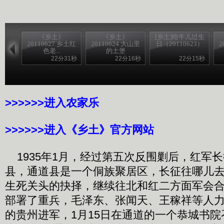
《乡土》
《乡土》
[乡土]给牛儿过生
20110627 乡土红
20110624 大山里
日（20110623）
2
色老...
的土堡
22分31秒
22分16秒
22分15秒
>>>>>>进入农家乐
>>>>>>进入《乡土》官方网站
1935年1月，经过第五次反围剿后，红军
县，通道县是一个侗族聚居区，长征往哪儿
生死关头的抉择，继续往北和红二方面军会
部署了重兵，毛泽东、张闻天、王稼祥等人
的贵州进军，1月15日在通道的一个恭城书