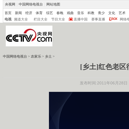
央视网
|
中国网络电视台
|
网站地图
首页
新闻
经济
体育
综艺
春晚
戏曲
音乐
科教
青少
文化
艺术
电视
频道大全
栏目大全
节目大全
直播中国
赛事直播
网络
中国网络电视台
>
农家乐
>
乡土
>
[乡土]红色老区行:
发布时间:2011年06月28日 1