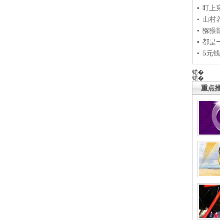
盯上
山村养
猕猴
都是
5元
锘�
锘�
重点推