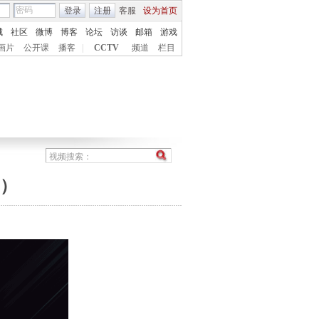
登录
注册
客服
设为首页
城
社区
微博
博客
论坛
访谈
邮箱
游戏
画片
公开课
播客
|
CCTV
频道
栏目
4）