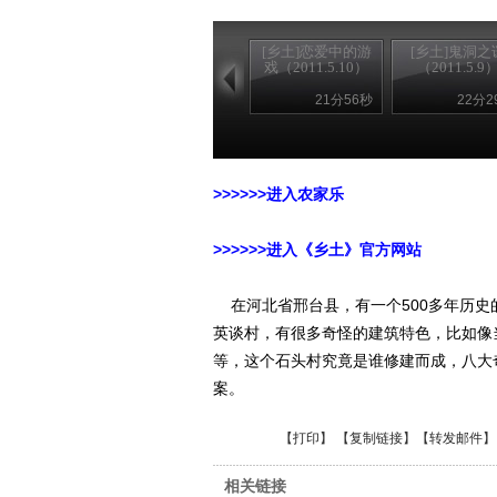
[乡土]恋爱中的游
[乡土]鬼洞之
戏（2011.5.10）
（2011.5.9
21分56秒
22分2
>>>>>>进入农家乐
>>>>>>进入《乡土》官方网站
在河北省邢台县，有一个500多年历史
英谈村，有很多奇怪的建筑特色，比如像
等，这个石头村究竟是谁修建而成，八大
案。
【
打印
】 【
复制链接
】【
转发邮件
】
相关链接