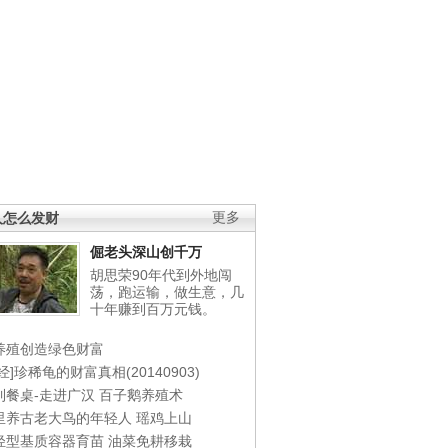
人怎么发财
更多
倔老头深山创千万
胡思荣90年代到外地闯
荡，跑运输，做生意，几
十年赚到百万元钱。
养殖创造绿色财富
经]珍稀龟的财富真相(20140903)
到餐桌-走进广汉
百子鹅养殖术
里养古老大鸟的年轻人
瑶鸡上山
轻型基质容器育苗
油菜免耕移栽