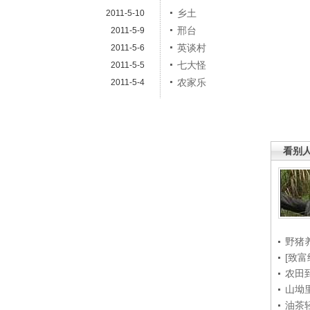
乡土
2011-5-10
邢台
2011-5-9
）
英谈村
2011-5-6
七大怪
2011-5-5
农家乐
2011-5-4
看别
野猪
[致富
农田
山坳
油茶