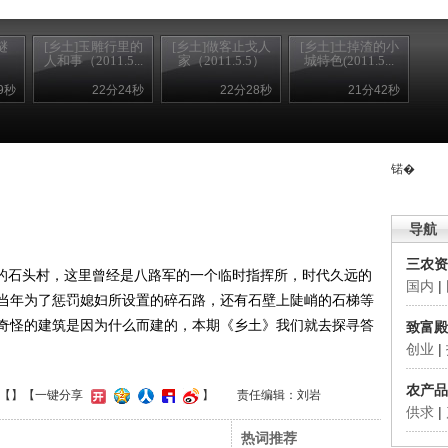
谜
[乡土]玉雕行里的
[乡土]做客止戈人
[乡土]土掉渣的小
）
人和事（2011.5...
家（2011.5.5）
城特色(2011.5...
9秒
22分24秒
22分28秒
21分42秒
锘�
导航
三农资
的石头村，这里曾经是八路军的一个临时指挥所，时代久远的
国内
|
当年为了惩罚媳妇所设置的碎石路，还有石壁上陡峭的石梯等
奇怪的建筑是因为什么而建的，本期《乡土》我们就去探寻答
致富殿
创业
|
农产品
【
】
【一键分享
】
责任编辑：刘岩
供求
|
热词推荐