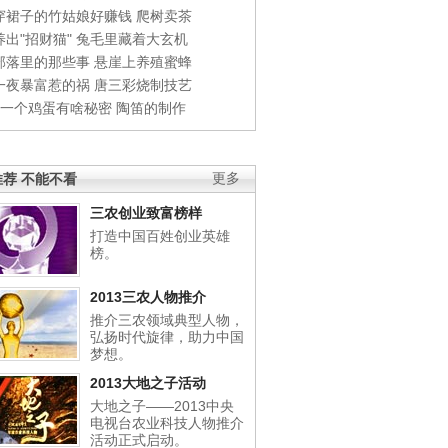
穿裙子的竹姑娘好赚钱
爬树卖茶
出"招财猫"
兔毛里藏着大玄机
部落里的那些事
悬崖上养殖蜜蜂
一夜暴富惹的祸
唐三彩烧制技艺
钱一个鸡蛋有啥秘密
陶笛的制作
荐 不能不看
更多
三农创业致富榜样
打造中国百姓创业英雄
榜。
2013三农人物推介
推介三农领域典型人物，
弘扬时代旋律，助力中国
梦想。
2013大地之子活动
大地之子——2013中央
电视台农业科技人物推介
活动正式启动。