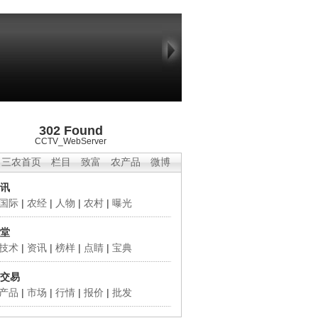
302 Found
CCTV_WebServer
三农首页
栏目
致富
农产品
微博
讯
国际
|
农经
|
人物
|
农村
|
曝光
堂
技术
|
资讯
|
榜样
|
点睛
|
宝典
交易
产品
|
市场
|
行情
|
报价
|
批发