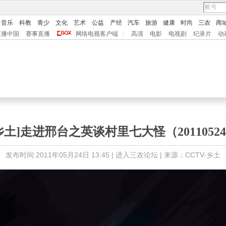
音乐
科教
青少
文化
艺术
公益
产经
汽车
旅游
健康
时尚
三农
商
直播中国
赛事直播
网络电视客户端
|
高清
电影
电视剧
纪录片
动
乡土]走进邢台之英谈村里七大怪（2011052
发布时间:2011年05月24日 13:45 |
进入三农论坛
| 来源：CCTV-乡土