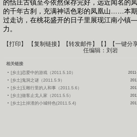
的恬庄古镇至今依然保存完好，远近闻名的
的千年古刹，充满神话色彩的凤凰山……本
过走访，在桃花盛开的日子里展现江南小镇
力。
【
打印
】 【
复制链接
】【
转发邮件
】【
】
【一键分
任编辑：刘岩
相关链接
[乡土]恋爱中的游戏（2011.5.10）
2011
[乡土]鬼洞之谜（2011.5.9）
201
[乡土]玉雕行里的人和事（2011.5.6）
201
[乡土]做客止戈人家（2011.5.5）
201
[乡土]土掉渣的小城特色(2011.5.4)
201