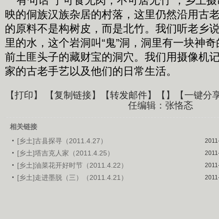
有句话“宁可食无肉，不可居无竹”，乡土摄
映的侗族汉族杂居的村落，这里仍然沿用古
的原料不是构树皮，而是北竹。我们听老乡
里的水，这个岩洞叫“鬼”洞，洞里有一块神
前土匪头子的藏财宝的洞穴。我们用摄像机
家的古老手艺以及他们的日常生活。
【
打印
】 【
复制链接
】【
转发邮件
】【
】
【一键分
任编辑：张恪忞
相关链接
[乡土]古县探寻（2011.4.27）
2011
[乡土]塔吉克人家（2011.4.25）
2011
[乡土]油菜花开好时节（2011.4.22）
2011
[乡土]走进墨脱（三）（2011.4.21）
2011