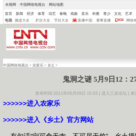
央视网
|
中国网络电视台
|
网站地图
首页
新闻
经济
体育
综艺
春晚
戏曲
音乐
科教
青少
文化
艺术
电视
频道大全
栏目大全
节目大全
直播中国
赛事直播
网络
中国网络电视台
>
农家乐
>
乡土
>
鬼洞之谜 5月9日12：2
发布时间:2011年05月09日 15:03 |
进入三农论坛
| 
>>>>>>进入农家乐
>>>>>>进入《乡土》官方网站