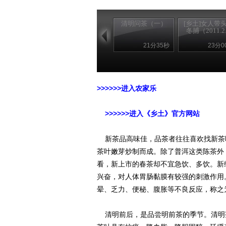
清明问茶（一）
[乡土]女人带
冬捕（2011.2..
21分35秒
23分0
>>>>>>进入农家乐
>>>>>>进入《乡土》官方网站
新茶品高味佳，品茶者往往喜欢找新茶喝
茶叶嫩芽炒制而成。除了普洱这类陈茶外
看，新上市的春茶却不宜急饮、多饮。新
兴奋，对人体胃肠黏膜有较强的刺激作用
晕、乏力、便秘、腹胀等不良反应，称之为
清明前后，是品尝明前茶的季节。清明