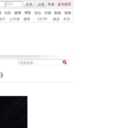
登录
注册
客服
设为首页
城
社区
微博
博客
论坛
访谈
邮箱
游戏
画片
公开课
播客
|
CCTV
频道
栏目
)