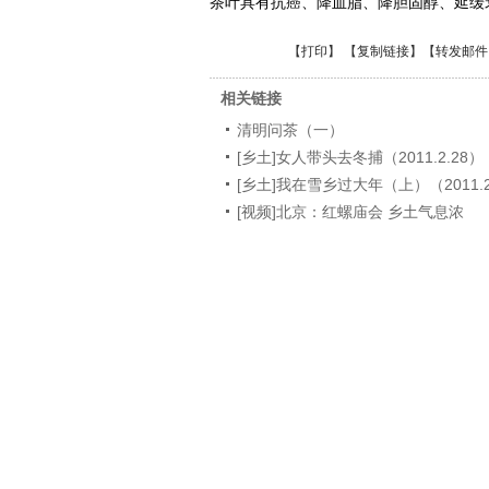
茶叶具有抗癌、降血脂、降胆固醇、延缓
【
打印
】 【
复制链接
】【
转发邮件
相关链接
清明问茶（一）
[乡土]女人带头去冬捕（2011.2.28）
[乡土]我在雪乡过大年（上）（2011.2
[视频]北京：红螺庙会 乡土气息浓