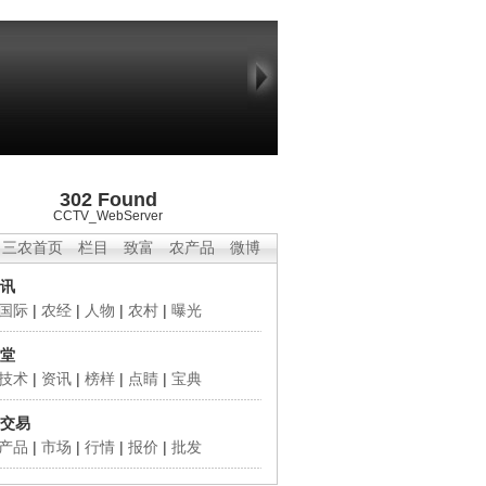
302 Found
CCTV_WebServer
三农首页
栏目
致富
农产品
微博
讯
国际
|
农经
|
人物
|
农村
|
曝光
堂
技术
|
资讯
|
榜样
|
点睛
|
宝典
交易
产品
|
市场
|
行情
|
报价
|
批发