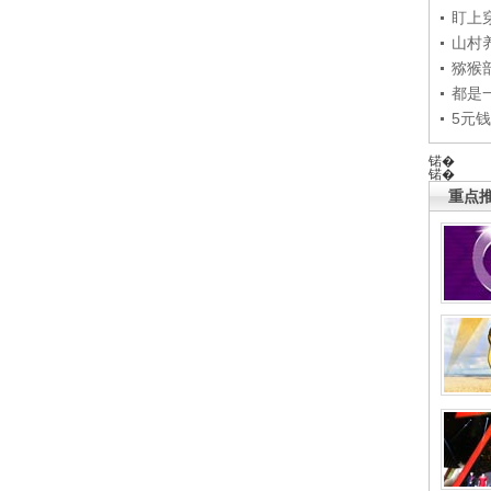
盯上
山村养
猕猴
都是
5元
锘�
锘�
重点推