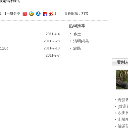
衰老等作用。
】
【一键分享
】
责任编辑：刘岩
热词推荐
乡土
2011-4-4
清明问茶
2011-2-28
.10）
农民
2011-2-10
2011-2-7
看别
野猪
[致富
农田
山坳
油茶