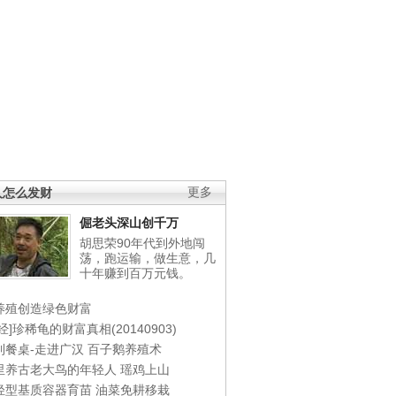
人怎么发财
更多
倔老头深山创千万
胡思荣90年代到外地闯
荡，跑运输，做生意，几
十年赚到百万元钱。
养殖创造绿色财富
经]珍稀龟的财富真相(20140903)
到餐桌-走进广汉
百子鹅养殖术
里养古老大鸟的年轻人
瑶鸡上山
轻型基质容器育苗
油菜免耕移栽