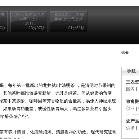
头去
[乡土]我在雪乡过
[视频]北京：红螺
..
大年（上）
庙会 乡土气息浓
（2011...
0秒
23分07秒
01分53秒
锘�
导航
三农资
，每年第一批新出的龙井就叫“清明茶”，是清明时节采制的
国内
|
，其他茶叶都比较讲究新鲜，尤其是绿茶。但从健康的角度
绿茶中茶多酚、咖啡因等芳香物质的含量高，易使人神经系统
致富殿
创业
|
。如果肠胃功能差，或慢性肠胃病人，喝过多新茶易引起头
“醉茶综合征”。
农产品
供求
|
茶有养肝清目，化痰除烦渴、清脑提神的功效。现代研究证明