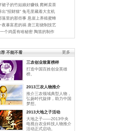
穿裙子的竹姑娘好赚钱
爬树卖茶
出"招财猫"
兔毛里藏着大玄机
部落里的那些事
悬崖上养殖蜜蜂
一夜暴富惹的祸
唐三彩烧制技艺
钱一个鸡蛋有啥秘密
陶笛的制作
荐 不能不看
更多
三农创业致富榜样
打造中国百姓创业英雄
榜。
2013三农人物推介
推介三农领域典型人物，
弘扬时代旋律，助力中国
梦想。
2013大地之子活动
大地之子——2013中央
电视台农业科技人物推介
活动正式启动。