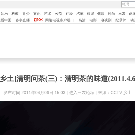
音乐
科教
青少
文化
艺术
公益
产经
汽车
旅游
健康
时尚
三农
商
直播中国
赛事直播
网络电视客户端
|
高清
电影
电视剧
纪录片
动
[乡土]清明问茶(三)：清明茶的味道(2011.4.6
发布时间:2011年04月06日 15:03 |
进入三农论坛
| 来源：CCTV-乡土