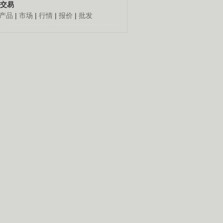
交易
产品
|
市场
|
行情
|
报价
|
批发
人怎么发财
更多
倔老头深山创千万
胡思荣90年代到外地闯
荡，跑运输，做生意，几
十年赚到百万元钱。
养殖创造绿色财富
经]珍稀龟的财富真相(20140903)