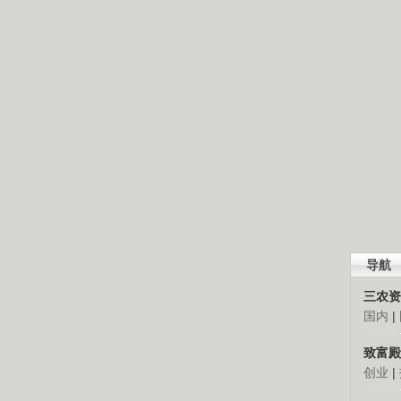
导航
三农资
国内
|
致富殿
创业
|