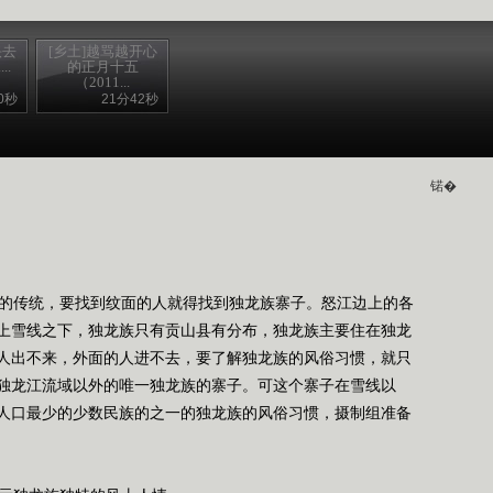
头去
[乡土]越骂越开心
..
的正月十五
（2011...
0秒
21分42秒
锘�
的传统，要找到纹面的人就得找到独龙族寨子。怒江边上的各
上雪线之下，独龙族只有贡山县有分布，独龙族主要住在独龙
人出不来，外面的人进不去，要了解独龙族的风俗习惯，就只
独龙江流域以外的唯一独龙族的寨子。可这个寨子在雪线以
人口最少的少数民族的之一的独龙族的风俗习惯，摄制组准备