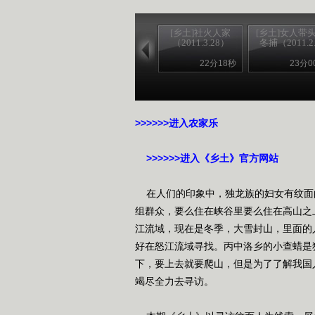
[乡土]社火人家
[乡土]女人带
（2011.3.28）
冬捕（2011.2..
22分18秒
23分0
>>>>>>进入农家乐
>>>>>>进入《乡土》官方网站
在人们的印象中，独龙族的妇女有纹面
组群众，要么住在峡谷里要么住在高山之
江流域，现在是冬季，大雪封山，里面的
好在怒江流域寻找。丙中洛乡的小查蜡是
下，要上去就要爬山，但是为了了解我国
竭尽全力去寻访。