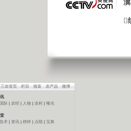
瀵

三农首页
栏目
致富
农产品
微博
讯
国际
|
农经
|
人物
|
农村
|
曝光
堂
技术
|
资讯
|
榜样
|
点睛
|
宝典