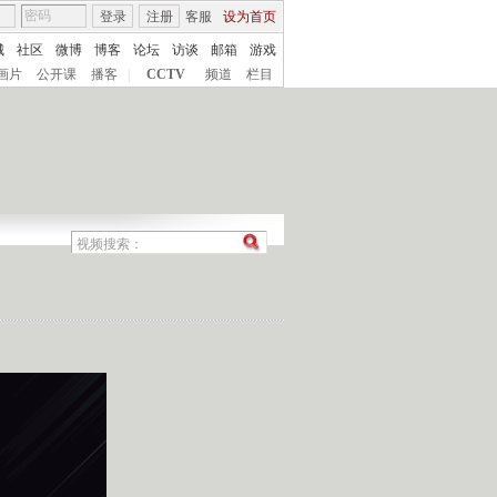
登录
注册
客服
设为首页
城
社区
微博
博客
论坛
访谈
邮箱
游戏
画片
公开课
播客
|
CCTV
频道
栏目