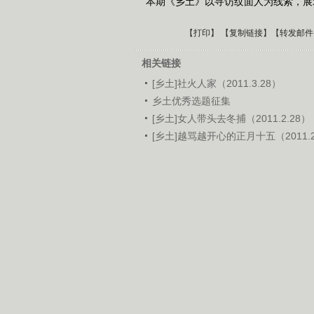
本期《乡土》以寻访纹面人为线索，展
【
打印
】 【
复制链接
】【
转发邮件
相关链接
[乡土]社火人家（2011.3.28）
乡土优秀选题征集
[乡土]女人带头去冬捕（2011.2.28）
[乡土]越骂越开心的正月十五（2011.2