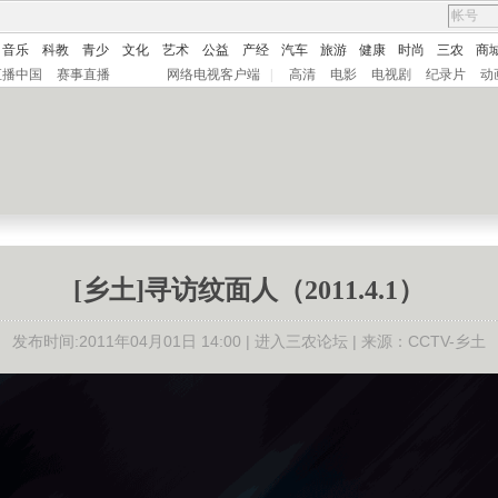
音乐
科教
青少
文化
艺术
公益
产经
汽车
旅游
健康
时尚
三农
商
直播中国
赛事直播
网络电视客户端
|
高清
电影
电视剧
纪录片
动
[乡土]寻访纹面人（2011.4.1）
发布时间:2011年04月01日 14:00 |
进入三农论坛
| 来源：CCTV-乡土