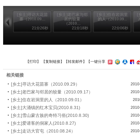
[乡土]寻访大花苗
[乡土]老巴家与邻
[乡土]住在岩洞里
寨（2010.09....
居的较量
的人（2010.09...
（2010....
21分26秒
21分18秒
22分06秒
【
打印
】 【
复制链接
】【
转发邮件
】
【一键分享
相关链接
[乡土]寻访大花苗寨（2010.09.29）
2010
[乡土]老巴家与邻居的较量（2010.09.17）
2010
[乡土]住在岩洞里的人（2010.09.01）
201
[乡土]大涌镇的红木宝贝(2010.8.31)
2010
[乡土]雪山蒙古族的奇特习俗(2010.8.30)
2010
[乡土]爱请客的侗家人(2010.8.27)
2010
[乡土]走访大官屯（2010.08.24）
2010