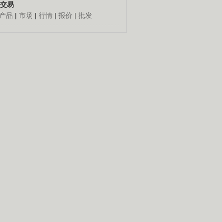
交易
产品
|
市场
|
行情
|
报价
|
批发
人怎么发财
更多
倔老头深山创千万
胡思荣90年代到外地闯
荡，跑运输，做生意，几
十年赚到百万元钱。
养殖创造绿色财富
经]珍稀龟的财富真相(20140903)