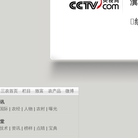
瀵

三农首页
栏目
致富
农产品
微博
讯
国际
|
农经
|
人物
|
农村
|
曝光
堂
技术
|
资讯
|
榜样
|
点睛
|
宝典