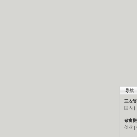
导航
三农资
国内
|
致富殿
创业
|