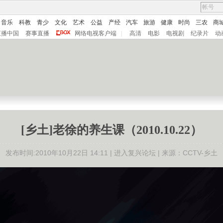
音乐
科教
青少
文化
艺术
公益
产经
汽车
旅游
健康
时尚
三农
商
直播中国
赛事直播
网络电视客户端
|
高清
电影
电视剧
纪录片
动
[乡土]老徐的养生课（2010.10.22）
发布时间:2010年10月22日 14:11 |
进入复兴论坛
| 来源：CCTV-乡土