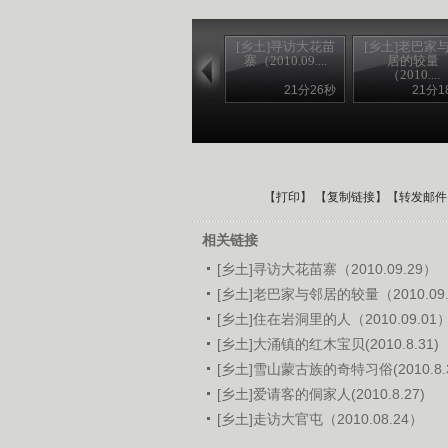
[乡土]寻访大花苗
[乡土]老巴家
寨（2010.09....
居的较量
（2010....
21分26秒
21分1
【
打印
】 【
复制链接
】【
转发邮件
相关链接
[乡土]寻访大花苗寨（2010.09.29）
[乡土]老巴家与邻居的较量（2010.09.
[乡土]住在岩洞里的人（2010.09.01
[乡土]大涌镇的红木宝贝(2010.8.31)
[乡土]雪山蒙古族的奇特习俗(2010.8.3
[乡土]爱请客的侗家人(2010.8.27)
[乡土]走访大官屯（2010.08.24）