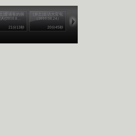
乡土]爱请客的侗
[乡土]走访大官屯
人(2010.8....
（2010.08.24）
21分13秒
20分45秒