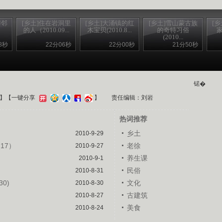
与邻
[乡土]住在岩洞里
[乡土]大涌镇的红
[乡土]雪山蒙古族
[
的人（2010.09...
木宝贝(2010.8...
的奇特习俗
家
(2010...
8秒
22分06秒
22分00秒
21分50秒
锘�
】
【一键分享
】
责任编辑：刘岩
热词推荐
乡土
2010-9-29
17）
老徐
2010-9-27
）
养生课
2010-9-1
民俗
2010-8-31
0)
文化
2010-8-30
古建筑
2010-8-27
美食
2010-8-24