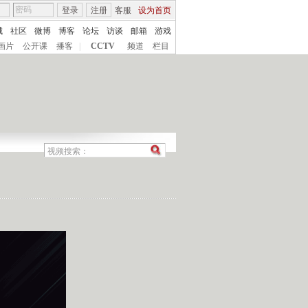
登录
注册
客服
设为首页
城
社区
微博
博客
论坛
访谈
邮箱
游戏
画片
公开课
播客
|
CCTV
频道
栏目