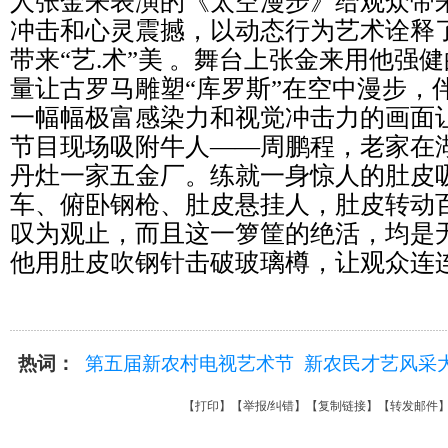
人张金来表演的《太空漫步》给观众带
冲击和心灵震撼，以动态行为艺术诠释
带来“艺.术”美 。舞台上张金来用他强
量让古罗马雕塑“库罗斯”在空中漫步，
一幅幅极富感染力和视觉冲击力的画面
节目现场吸附牛人——周鹏程，老家在
丹灶一家五金厂。练就一身惊人的肚皮
车、俯卧钢枪、肚皮悬挂人，肚皮转动
叹为观止，而且这一箩筐的绝活，均是无
他用肚皮吹钢针击破玻璃樽，让观众连
热词：
第五届新农村电视艺术节
新农民才艺风采
【
打印
】【
举报/纠错
】【
复制链接
】【
转发邮件