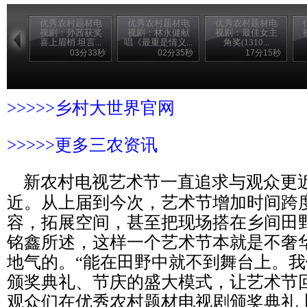
优秀农村题材电
优秀农村题材电
优秀农村题材电
视剧：孙茜获奖
视剧：林永健献
视剧：最佳女主
喜上眉梢 坦言...
唱《最重是情义...
角奖(1310...
03分33秒
02分35秒
17分15秒
>>>>>乡村大世界官网
>>>>>
更多三农资讯
新农村电视艺术节一直追求与观众更
近。从上届到今次，艺术节增加时间跨
容，拓展空间，甚至把现场搭在乡间田
铭鑫所述，这样一个艺术节本就是不奢
地气的。“能在田野中就不到舞台上。
颁奖典礼、节庆的盛大模式，让艺术节
观众们在优秀农村题材电视剧颁奖典礼