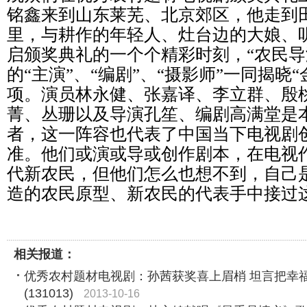
铭鑫来到山东莱芜、北京郊区，他走到
里，与耕作的年轻人、灶台边的大娘、
启颁奖典礼的一个个精彩时刻，“农民导
的“主演”、“编剧”、“摄影师”一同揭晓
项。演员林永健、张嘉译、李立群、殷
菁、丛珊以及导演孔笙、编剧高满堂是本
者，这一阵容也代表了中国当下电视剧
准。他们或演或导或创作剧本，在电视
代新农民，但他们怎么也想不到，自己
造的农民原型、新农民的代表手中接过
相关报道：
优秀农村题材电视剧：孙茜获奖喜上眉梢 坦言把幸
(131013)
2013-10-16