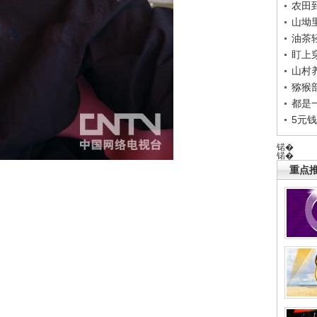
农田
山坳
油茶
盯上
山村养
猕猴
都是
5元
锘�
锘�
重点推