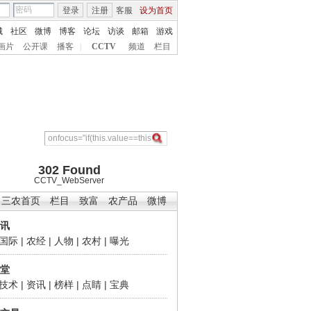
登录
注册
客服
设为首页
城
社区
微博
博客
论坛
访谈
邮箱
游戏
画片
公开课
播客
|
CCTV
频道
栏目
302 Found
CCTV_WebServer
三农首页
栏目
致富
农产品
微博
讯
国际
|
农经
|
人物
|
农村
|
曝光
堂
技术
|
资讯
|
榜样
|
点睛
|
宝典