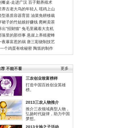
到餐桌-走进广汉
百子鹅养殖术
里养古老大鸟的年轻人
瑶鸡上山
轻型基质容器育苗
油菜免耕移栽
穿裙子的竹姑娘好赚钱
爬树卖茶
出"招财猫"
兔毛里藏着大玄机
部落里的那些事
悬崖上养殖蜜蜂
一夜暴富惹的祸
唐三彩烧制技艺
钱一个鸡蛋有啥秘密
陶笛的制作
荐 不能不看
更多
三农创业致富榜样
打造中国百姓创业英雄
榜。
2013三农人物推介
推介三农领域典型人物，
弘扬时代旋律，助力中国
梦想。
2013大地之子活动