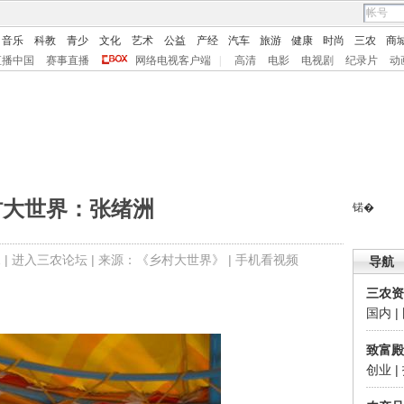
音乐
科教
青少
文化
艺术
公益
产经
汽车
旅游
健康
时尚
三农
商
直播中国
赛事直播
网络电视客户端
|
高清
电影
电视剧
纪录片
动
村大世界：张绪洲
锘�
 |
进入三农论坛
| 来源：
《乡村大世界》
|
手机看视频
导航
三农资
国内
|
致富殿
创业
|