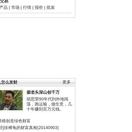
交易
产品
|
市场
|
行情
|
报价
|
批发
人怎么发财
更多
倔老头深山创千万
胡思荣90年代到外地闯
荡，跑运输，做生意，几
十年赚到百万元钱。
养殖创造绿色财富
经]珍稀龟的财富真相(20140903)