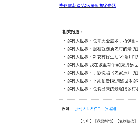
毕铭鑫获得第25
届金鹰奖专题
相关报道：
乡村大世界：包青天变魔术，巧铡驸马把
乡村大世界：照相就选新农村的景[龙腾
乡村大世界：新农村好生活“不够用”[龙
乡村大世界:我在城里有个家[龙腾盛世闹
乡村大世界：手影说唱《农家乐》[龙腾
乡村大世界：下期预告[龙腾盛世闹乡村（
乡村大世界：包装出来的最耀眼乡村明星
热词：
乡村大世界栏目：张绪洲
【
打印
】【
我要纠错
】【
复制链接
】