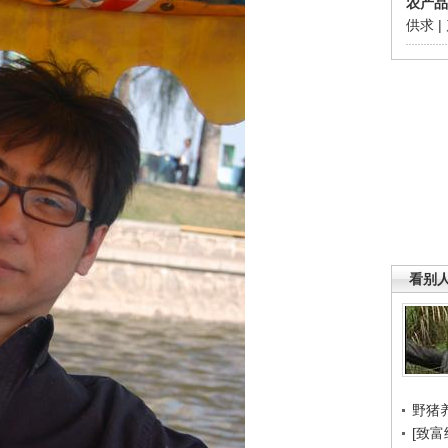
农产品
供求
|
看别
野猪
[致富