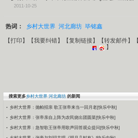
2011-10-25
热词：
乡村大世界
河北廊坊
毕铭鑫
【
打印
】【
我要纠错
】【
复制链接
】【
转发邮件
】
】
搜索更多
乡村大世界
河北廊坊
的新闻
乡村大世界：抛帕招亲 歌王张帝来当一回月老[快乐中秋]
乡村大世界：张帝亲自上阵为农民烧出团圆菜[快乐中秋]
乡村大世界：急智歌王张帝用歌声回答观众提问[快乐中秋]
乡村大世界：张帝与刘玥共唱《明月几时有》[快乐中秋]