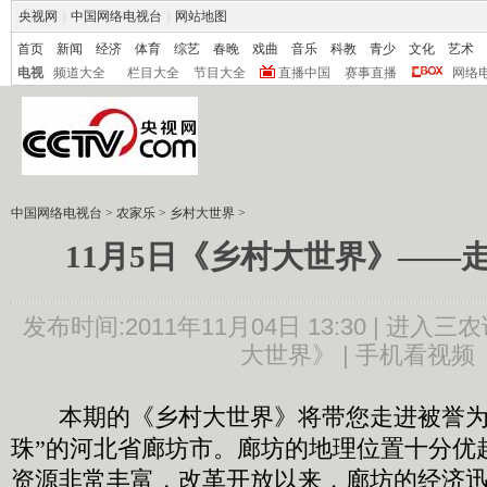
央视网
|
中国网络电视台
|
网站地图
首页
新闻
经济
体育
综艺
春晚
戏曲
音乐
科教
青少
文化
艺术
电视
频道大全
栏目大全
节目大全
直播中国
赛事直播
网络
中国网络电视台
>
农家乐
>
乡村大世界
>
11月5日《乡村大世界》——
发布时间:2011年11月04日 13:30 |
进入三农
大世界》
|
手机看视频
本期的《乡村大世界》将带您走进被誉为
珠”的河北省廊坊市。廊坊的地理位置十分优
资源非常丰富，改革开放以来，廊坊的经济